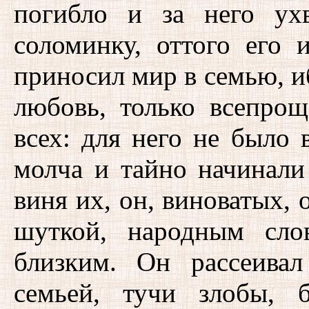
погибло и за него ух
соломинку, оттого его
приносил мир в семью, и
любовь, только всепро
всех: для него не было 
молча и тайно начинали
виня их, он, виноватых,
шуткой, народным сло
близким. Он рассеива
семьей, тучи злобы, б