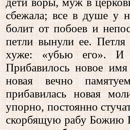
дети воры, муж в церков
сбежала; все в душе у н
болит от побоев и непос
петли вынули ее. Петля
хуже: «убью его». И 
Прибавилось новое имя 
новая вечно памятуе
прибавилась новая мол
упорно, постоянно стучат
скорбящую рабу Божию П