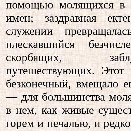
помощью молящихся в а
имен; заздравная ект
служении превращала
плескавшийся безчис
скорбящих, забл
путешествующих. Этот 
безконечный, вмещало е
— для большинства мол
в нем, как живые сущест
горем и печалью, и редк