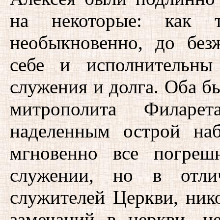
на некоторые: как 
необыкновенно, до без
себе и исполнительны
служения и долга. Оба б
митрополита Филарет
наделенным острой наб
мгновенно все погреш
служении, но в отли
служителей Церкви, ник
замечаний в церкви, н