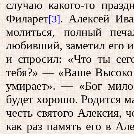
случаю какого-то празд
Филарет
. Алексей Ива
[3]
молиться, полный печа
любивший, заметил его и,
и спросил: «Что ты сег
тебя?» — «Ваше Высокоп
умирает». — «Бог мило
будет хорошо. Родится ма
честь святого Алексия, 
как раз память его в Ал