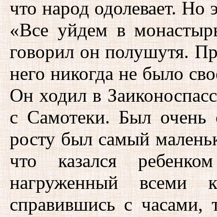
что народ одолевает. Но э
«Все уйдем в монастыр
говорил он полушутя. Пр
него никогда не было сво
Он ходил в Заиконоспас
с Самотеки. Был очень 
росту был самый маленьк
что казался ребенко
нагруженный всеми 
справившись с часами, 