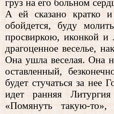
груз на его больном сер
А ей сказано кратко и
обойдется, буду молит
просвиркою, иконкой и 
драгоценное веселье, на
Она ушла веселая. Она ни
оставленный, безконеч
будет стучаться за нее Г
идет ранняя Литургия
«Помянуть такую-то»