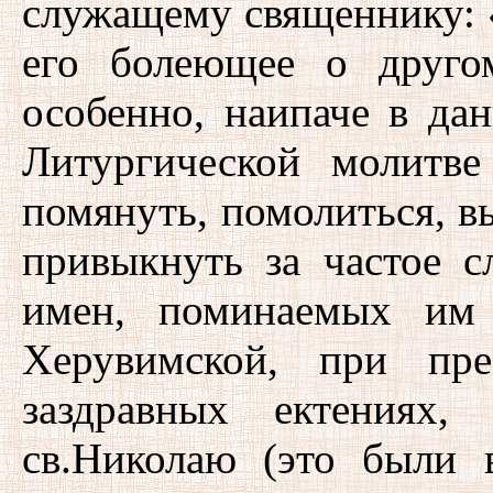
служащему священнику: 
его болеющее о друго
особенно, наипаче в д
Литургической молитв
помянуть, помолиться, в
привыкнуть за частое 
имен, поминаемых им 
Херувимской, при пре
заздравных ектениях,
св.Николаю (это были 