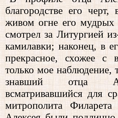
благородстве его черт,
живом огне его мудрых г
смотрел за Литургией из
камилавки; наконец, в е
прекрасное, схожее с 
только мое наблюдение, 
знавший отца Але
всматривавшийся для ср
митрополита Филарета
Алексея были подлинно