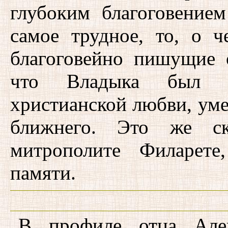
глубоким благоговением
самое трудное, то, о 
благоговейно пишущие 
что Владыка был п
христианской любви, ум
ближнего. Это же ск
митрополите Филарете
памяти.
В профиле отца Алек