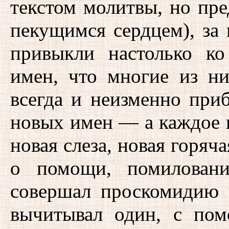
текстом молитвы, но пр
пекущимся сердцем), за
привыкли настолько к
имен, что многие из ни
всегда и неизменно при
новых имен — а каждое 
новая слеза, новая горяч
о помощи, помилован
совершал проскомидию 
вычитывал один, с по