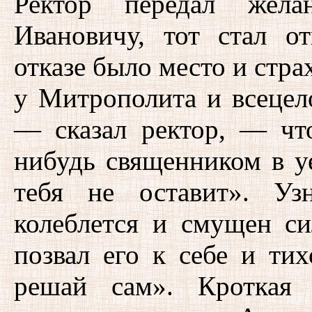
Ректор передал жела
Ивановичу, тот стал от
отказе было место и стра
у Митрополита и всецело
— сказал ректор, — что
нибудь священником в уе
тебя не оставит». Уз
колеблется и смущен с
позвал его к себе и тих
решай сам». Кроткая 