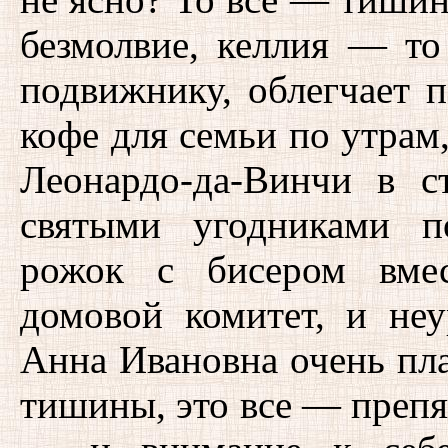
безмолвие, келлия — то
подвижнику, облегчает п
кофе для семьи по утрам
Леонардо-да-Винчи в с
святыми угодниками п
рожок с бисером вмес
домовой комитет, и не
Анна Ивановна очень пла
тишины, это все — препят