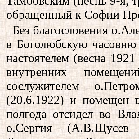
Тамбовским (песнь 9-я, т
обращенный к Софии Пр
Без благословения о.Ал
в Боголюбскую часовню 
настоятелем (весна 1921 
внутренних помеще
сослужителем о.Петр
(20.6.1922) и помещен 
полгода отсидел во Вл
о.Сергия (А.В.Щусев