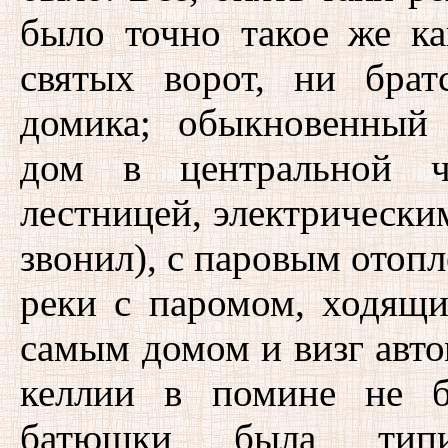
было точно такое же ка
святых ворот, ни брат
домика; обыкновенный
дом в центральной ч
лестницей, электрическим
звонил), с паровым отопл
реки с паромом, ходящи
самым домом и визг авто
келлии в помине не б
батюшки была типи