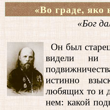
«Во граде, яко
«Бог да
Он был старе
видели ни 
подвижничест
истинно взы
любящих то и д
нем: какой под