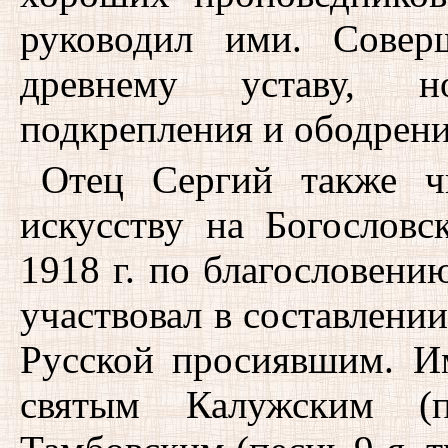
руководил ими. Совер
древнему уставу, н
подкрепления и ободрени
Отец Сергий также ч
искусству на Богословс
1918 г. по благословени
участвовал в составлени
Русской просиявшим. И
святым Калужским (