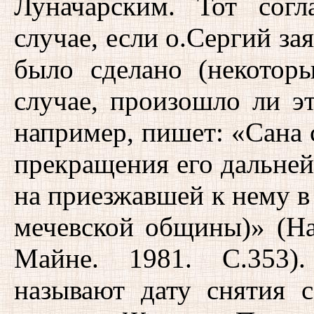
Луначарским. Тот сог
случае, если о.Сергий зая
было сделано (некотор
случае, произошло ли эт
например, пишет: «Сана 
прекращения его дальне
на приезжавшей к нему в
мечевской общины)» (На
Майне. 1981. С.353).
называют дату снятия с