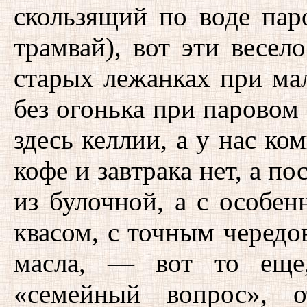
скользящий по воде пар
трамвай), вот эти весел
старых лежанках при ма
без огонька при паровом 
здесь келлии, а у нас ко
кофе и завтрака нет, а по
из булочной, а с особе
квасом, с точным чередо
масла, — вот то еще,
«семейный вопрос», о