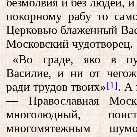
безмолвия и без людей, 
покорному рабу то само
Церковью блаженный Вас
Московский чудотворец.
«Во граде, яко в пу
Василие, и ни от чегож
[1]
ради трудов твоих»
. А
— Православная Моск
многолюдный, пои
многомятежным шу