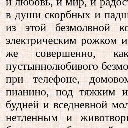
и любовь, и мир, и радос
в души скорбных и падш
из этой безмолвной к
электрическим рожком и
же совершенно, к
пустыннолюбивого безмо
при телефоне, домово
пианино, под тяжким 
будней и вседневной мо
нетленным и животвор