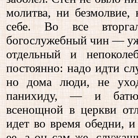
молитва, ни безмолвие,
себе. Во все вторг
богослужебный чин — уж
отдельный и непокол
постоянно: надо идти сл
но дома люди, не уход
панихиду, — и батю
всенощной в церкви отл
идет во время обедни, и
ее, а он сам же, служащ