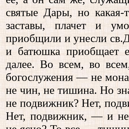
святые Дары, но какая-
заставы, плачет и умо
приобщили и унесли св.Д
и батюшка приобщает е
далее. Во всем, во все
богослужения — не монас
не чин, не тишина. Но зн
не подвижник? Нет, подв
Нет, подвижник, — и не
не ясно? То все — тишина