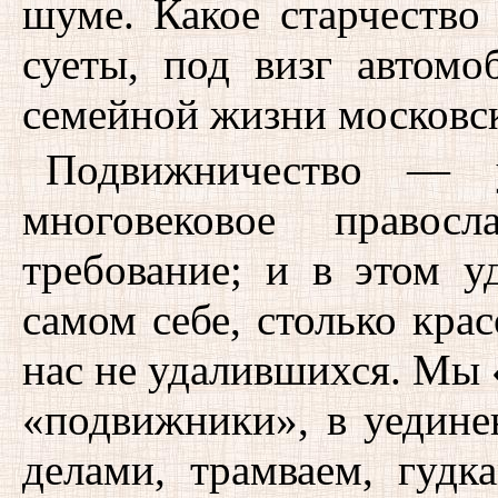
шуме. Какое старчество
суеты, под визг автомо
семейной жизни московск
Подвижничество — у
многовековое правосл
требование; и в этом у
самом себе, столько крас
нас не удалившихся. Мы «
«подвижники», в уедине
делами, трамваем, гудк