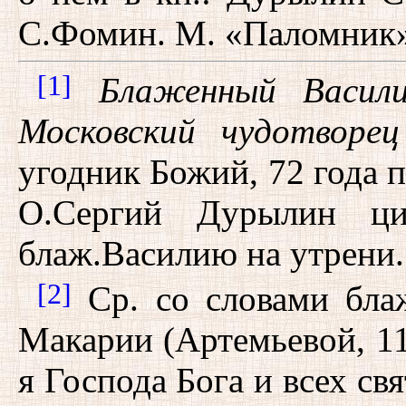
С.Фомин. М. «Паломник».
[1]
Блаженный Васил
Московский чудотворец
угодник Божий, 72 года 
О.Сергий Дурылин ци
блаж.Василию на утрени.
[2]
Ср. со словами бла
Макарии (Артемьевой, 11
я Господа Бога и всех св