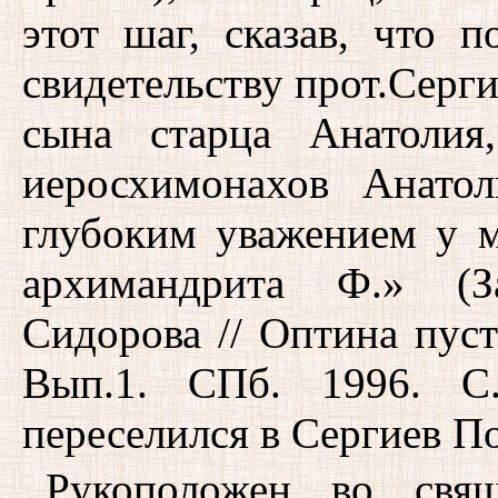
этот шаг, сказав, что 
свидетельству прот.Серги
сына старца Анатолия
иеросхимонахов Анатол
глубоким уважением у 
архимандрита Ф.» (З
Сидорова // Оптина пус
Вып.1. СПб. 1996. С
переселился в Сергиев П
Рукоположен во свяще