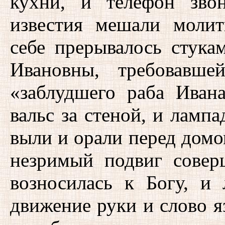
кухни, и телефон зво
известия мешали молит
себе прерывалось стука
Ивановны, требовавше
«заблудшего раба Иван
вальс за стеной, и лампа
выли и орали перед домом
незримый подвиг совер
возносилась к Богу, и
движение руки и слово яз