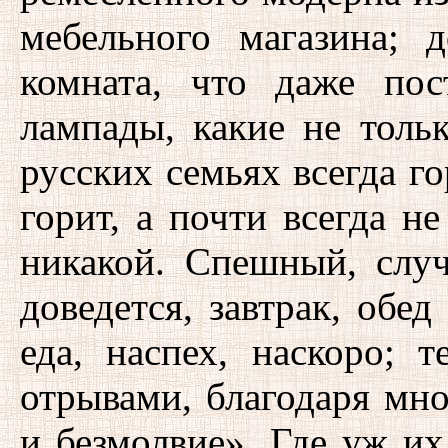
мебельного магазина; 
комната, что даже пос
лампады, какие не толь
русских семьях всегда го
горит, а почти всегда н
никакой. Спешный, случ
доведется, завтрак, обе
еда, наспех, наскоро; 
отрывами, благодаря мн
и безмолвие». Где уж их 