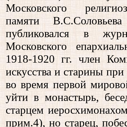
Московского религиоз
памяти В.С.Соловьев
публиковался в журн
Московского епархиал
1918-1920 гг. член Ко
искусства и старины при
во время первой миров
уйти в монастырь, бес
старцем иеросхимонахом
прим.4), но старец, побе