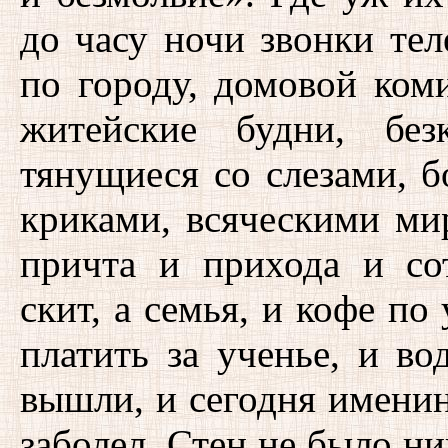
до часу ночи звонки тел
по городу, домовой коми
житейские будни, бе
тянущиеся со слезами, 
криками, всяческими ми
причта и прихода и со
скит, а семья, и кофе по
платить за ученье, и во
вышли, и сегодня именин
заболел. Стен не было ни