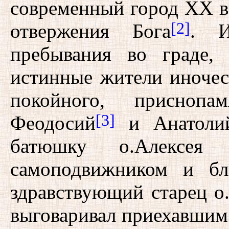
современный город XX ве
[2]
отвержения Бога
. И
пребывания во граде,
истинные жители иночес
покойного, приснопа
[3]
Феодосий
и Анатоли
батюшку о.Алексея
самоподвижником и бл
здравствующий старец о
выговаривал приехавшим