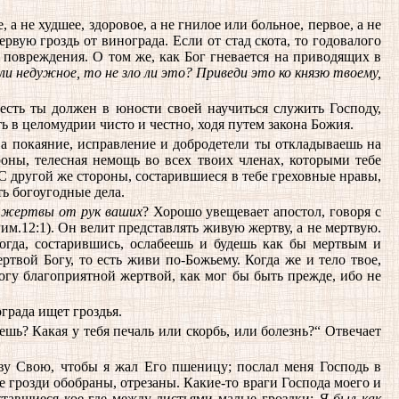
а не худшее, здоровое, а не гнилое или больное, первое, а не
ервую гроздь от винограда. Если от стад скота, то годовалого
о повреждения. О том же, как Бог гневается на приводящих в
ли недужное, то не зло ли это? Приведи это ко князю твоему,
есть ты должен в юности своей научиться служить Господу,
ь в целомудрии чисто и честно, ходя путем закона Божия.
а покаяние, исправление и добродетели ты откладываешь на
роны, телесная немощь во всех твоих членах, которыми тебе
 С другой же стороны, состарившиеся в тебе греховные нравы,
ть богоугодные дела.
 жертвы от рук ваших
? Хорошо увещевает апостол, говоря с
им.12:1). Он велит представлять живую жертву, а не мертвую.
 когда, состарившись, ослабеешь и будешь как бы мертвым и
твой Богу, то есть живи по-Божьему. Когда же и тело твое,
Богу благоприятной жертвой, как мог бы быть прежде, ибо не
града ищет гроздья.
ешь? Какая у тебя печаль или скорбь, или болезнь?“ Отвечает
ву Свою, чтобы я жал Его пшеницу; послал меня Господь в
е грозди обобраны, отрезаны. Какие-то враги Господа моего и
оставшиеся кое-где между листьями малые гроздки:
Я был как