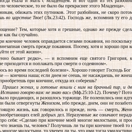
ногда ехала и Мать с Младенцем. И вот один из тех разбой
ело человеческое, то не было бы прекраснее этого Младенца».
йникам, обижать этих путников. Этот разбойник, не скоро пот
шь во царствие Твое!
(Лк.23:42). Господь же, вспомнив ту его 
щение? Тем, которые хотя и грешные, однако же прежде сдела
 и как бы случайно.
и кончине человек оправдается слезами покаяния, но поскольку
незапная смерть прежде покаяния. Посему, хотя и хорошо при ко
уйти от этой жизни».
но бывает редко», — и вспомним еще святого Григория, кот
е приходится и поплакать при смерти о содеянном».
аюсь во время последней болезни». Хорошо говорит Господь Бог
е — кончина наша; если днем не сеешь, не насаждаешь, не жнешь
приобретешь при кончине, откуда их соберешь?
:
Пришел жених, и готовые вошли с ним на брачный пир, и две
«Истинно говорю вам: не знаю вас»
(Мф.25:10-12). Почему? Потом
было продающих, и разошлось торжище. Не поленились они идти
и были отвергнуты Женихом, ибо прежде, днем, они не позаботи
астоящую жизнь, как говорилось и прежде, ночь — смерть, Же
приобретающих елей добрых дел. Неразумные же означают нерад
 про себя: «Сделаю при кончине моей многие милостыни, и про
о что знаешь ты, человек? Получишь ли ты при кончине твоей т
 многие милостыни, то уверен ли ты, что ими тогда умилостив