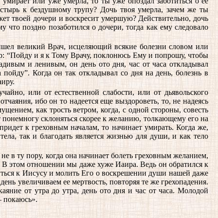
я умирает или уже умерла, то ты уже опоздал заботиться о ее
астырь к бездушному трупу? Дочь твоя умерла, зачем же ты
жет твоей дочери и воскресит умершую? Действительно, дочь
у что поздно позаботился о дочери, тогда как ему следовало
ришел великий Врач, исцеляющий всякие болезни словом или
ир: “Пойду и я к Тому Врачу, поклонюсь Ему и попрошу, чтобы
адивым и ленивым, он день ото дня, час от часа откладывал
а пойду”. Когда он так откладывал со дня на день, болезнь в
аиру.
чайно, или от естественной слабости, или от дьявольского
тчаяния, ибо он то надеется еще выздороветь, то, не надеясь
щением, как трость ветром, когда, с одной стороны, совесть
ет понемногу склоняться скорее к желанию, толкающему его на
 придет к греховным началам, то начинает умирать. Когда же,
тела, так и благодать является жизнью для души, и как тело
не в ту пору, когда она начинает болеть греховным желанием,
 же? В этом отношении мы даже хуже Иаира. Ведь он обратился к
атиться к Иисусу и молить Его о воскрешении души нашей даже
 день увеличиваем ее мертвость, повторяя те же грехопадения.
яние от утра до утра, день ото дня и час от часа. Молодой
— покаюсь».