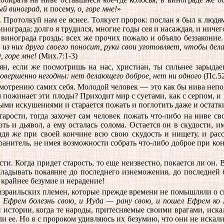
ый виноград
, и посему,
о, горе мне!
»
 Протолкуй нам ее яснее. Толкует пророк: послан я был к людям
ограда; долго я трудился, многие годы сея и насаждая, и ничего
 винограда гроздь; всех же прочих пожало и объяло беззаконие
з них друга своего поносит, руки свои уготовляет, чтобы дел
 горе мне!
(Мих.7:1-3)
ян, если же посмотришь на нас, христиан, ты сильнее зарыдае
 совершенно негодны: нет делающего доброе, нет ни одного
(Пс.52
смотрению самих себя. Молодой человек — это как бы нива непо
м пожинает эти плоды? Приходит мир с суетами, как с серпом, и
ными искушениями и старается пожать и поглотить даже и остатк
рости, тогда захочет сам человек пожать что-либо на ниве св
ть и дьявол, а ему осталась солома. Остается он в скудости, 
идя же при своей кончине всю свою скудость и нищету, и ра
ранитель, не имея возможности собрать что-либо доброе при ко
ти. Когда придет старость, то еще неизвестно, покается ли он.
кладывать покаяние до последнего изнеможения, до последней б
 крайнее безумие и нерадение!
зраильских племен, которые прежде времени не помышляли о сво
 Ефрем болезнь свою, и Иуда — рану свою, и пошел Ефрем ко
той истории, когда те народы, притесняемые своими врагами, ис
ли ее. Но я с пророком удивляюсь их безумию, что они не иска