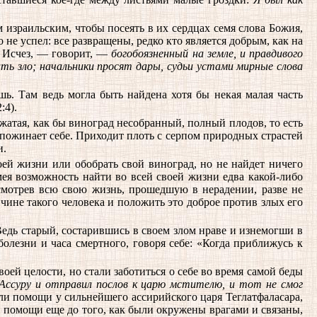
 израильским, чтобы посеять в их сердцах семя слова Божия,
 не успел: все развращены, редко кто является добрым, как на
. Исчез, — говорит, —
богобоязненный на земле, и правдивого
ать зло; начальники просят дары, судьи устами мирные слова
шь. Там ведь могла быть найдена хотя бы некая малая часть
:4).
жатая, как бы виноград несобранный, полный плодов, то есть
 пожинает себе. Приходит плоть с серпом природных страстей
и.
оей жизни или обобрать свой виноград, но не найдет ничего
имея возможность найти во всей своей жизни едва какой-либо
ссмотрев всю свою жизнь, прошедшую в нерадении, разве не
нчине такого человека и положить это доброе против злых его
 Ведь старый, состарившись в своем злом нраве и изнемогши в
олезни и часа смертного, говоря себе: «Когда приближусь к
ей целости, но стали заботиться о себе во время самой беды
 Ассуру и отправил послов к царю мстителю, и тот не смог
кали помощи у сильнейшего ассирийского царя Теглатфаласара,
ли помощи еще до того, как были окружены врагами и связаны,