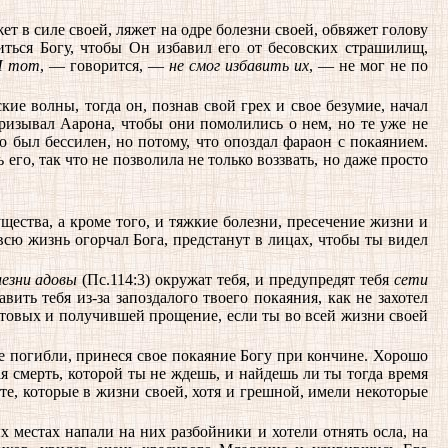
ет в силе своей, ляжет на одре болезни своей, обвяжет голову
литься Богу, чтобы Он избавил его от бесовских страшилищ,
И тот
, — говорится, —
не смог избавить их
, — не мог не по
ие волны, тогда он, познав свой грех и свое безумие, начал
призывал Аарона, чтобы они помолились о нем, но те уже не
о был бессилен, но потому, что опоздал фараон с покаянием.
 его, так что не позволила не только воззвать, но даже просто
ества, а кроме того, и тяжкие болезни, пресечение жизни и
сю жизнь огорчал Бога, предстанут в лицах, чтобы ты видел
лезни адовы
(Пс.114:3) окружат тебя, и предупредят тебя
сети
вить тебя из-за запоздалого твоего покаяния, как не захотел
стовых и получившей прощение, если ты во всей жизни своей
 не погибли, принеся свое покаяние Богу при кончине. Хорошо
я смерть, которой ты не ждешь, и найдешь ли ты тогда время
 те, которые в жизни своей, хотя и грешной, имели некоторые
 местах напали на них разбойники и хотели отнять осла, на