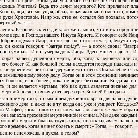
 бы в то время, когда уже усилилась ее болезнь? Раз дочь тво
спокоишь Учителя? Ведь кто лечит мертвого? Кто прилагает пл
 Жизнодавца, все могущая, обладающая жизнью и смертью, помо
уки Христовой. Иаир же, отец ее, остался без похвалы, потом
мертный час.
ленив. Разболелась его дочь, он же слышит, что в их город п
кроме веры в Господа нашего Иисуса Христа. И говорит себе Иа
рое подумал Иаир, но не сделал этого тотчас, а, будучи нер
о, он снова говорил: “Завтра пойду”, — а потом снова: “Завтр
 она умирала. И вот умерла дочь Иаира. Здесь мне есть дело к И
образ нашей душевной смерти, ибо, когда к человеку или слу
его болеет. И как больной телом находится посреди надежды и о
 совершением греха и воздержанием от него. Она колеблется сму
о к замышленному злому делу. Когда он в этом сомнении начина
ся болезнь, и он болеет, пока не родит беззаконие. Когда же он
ать, и он делается мертвым, ибо как душа является жизнью для 
 мертвой после отнятия у нее через грех Божией благодати.
азан пример того, что мы ищем духовного врача для нашей души 
греховного дела, и даже не в ту, когда она уже и умирает. Когда
ятой Матфей, когда только что скончалась; мы же не желаем обр
да она запахла греховной мертвечиной и сгнила. Мы даже каждый
ховной смерти в благодатную жизнь, но откладываем наше пока
ого времени, когда начнет болеть к смерти: «Тогда, — говорит, 
ршенно изнеможешь и духом, и телом?