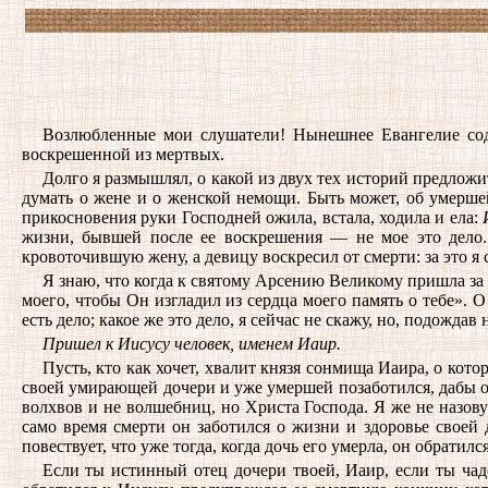
Возлюбленные мои слушатели! Нынешнее Евангелие соде
воскрешенной из мертвых.
Долго я размышлял, о какой из двух тех историй предложи
думать о жене и о женской немощи. Быть может, об умерше
прикосновения руки Господней ожила, встала, ходила и ела:
жизни, бывшей после ее воскрешения — не мое это дело.
кровоточившую жену, а девицу воскресил от смерти: за это я 
Я знаю, что когда к святому Арсению Великому пришла за 
моего, чтобы Он изгладил из сердца моего память о тебе». О
есть дело; какое же это дело, я сейчас не скажу, но, подожд
Пришел к Иисусу человек, именем Иаир.
Пусть, кто как хочет, хвалит князя сонмища Иаира, о кото
своей умирающей дочери и уже умершей позаботился, дабы он
волхвов и не волшебниц, но Христа Господа. Я же не назов
само время смерти он заботился о жизни и здоровье своей 
повествует, что уже тогда, когда дочь его умерла, он обратилс
Если ты истинный отец дочери твоей, Иаир, если ты чадо