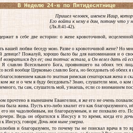
В Неделю 24-ю по Пятидесятнице
Пришел человек, именем Иаир, которы
Его войти к нему в дом, потому что у 
(Лк.8:41-42).
ржит в себе две истории: о жене кровоточивой, исцеленной
ть вашей любви беседу мою. Разве о кровоточивой жене? Но мне,
й девице? Пожалуй, хорошо было бы для напоминания и о своей
И возвратился дух ее; она тотчас встала, и Он велел дать ей е
 Я славлю Всесильного Бога, проявившего на обоих тех ли
со всей вообще Церковью славлю Бога, но беседовать об обеих я 
благословением какая-то знатная римская сенаторская жена и ск
 ком же и о чем я буду беседовать? Знаю, слушатели мои, о ком
ав немного, ты сам, слушатель мой, узнаешь, если со вниманием п
ром прочтено в нынешнем Евангелии, я же его не очень похвалю.
а была жива. Пусть кто-либо хвалит его как благоразумного, иб
у его ни чадолюбивым, ни благоразумным, и не похвалю его. По
дочери. Ведь он обратился к Иисусу в то время, когда его доч
я к Иисусу, говоря:
Дочь моя ныне умерла
.
любив и благоразумен, то почему ты не поискал врача в то вр