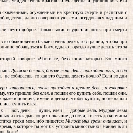
ников, увидев очень красивого Младенца и удивившись Его
ом схваченный, осужденный на крестную смерть и распятый с
добродетель, давно совершенную, смилосердовался над ним и
ли нечто доброе. Только такие и удостаиваются при смерти
 это обыкновенно бывает очень редко, то страшно, чтобы при
нчине обращаться к Богу, однако гораздо лучше делать это за
орый говорит: «Часто те, беззаконие которых Бог много
 наш:
Должно делать, доколе есть день; приходит ночь, когда
, не собираешь, то как это будешь делать ночью? Если во дни
ри затворились; после приходят и прочие девы, и говорят:
у, что пришли без елея, а пошли его купить себе, пошли они,
 даже в полночь, имели и деньги, чтобы купить, но не нашли
лись купить елея.
них — Бог, девы — души, елей — добрые дела. Мудрые девы
ивых и откладывающих покаяние до ночи, то есть до кончины
стятся грехи мои, ибо пишется:
Милостыня грехи очищает
, и
о время, в которое ты мог бы устроить милостыню? Найдешь ли
ишь Бога?