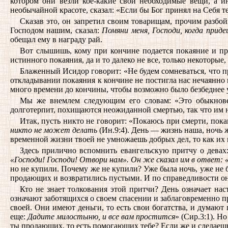
котором они везли кое-какие свои необходимые вещи, а и
необычайной красоте, сказал: «Если бы Бог принял на Себя т
Сказав это, он запретил своим товарищам, прочим разбо
Господом нашим, сказал:
Помяни меня, Господи, когда приде
обещал ему в награду рай.
Вот слышишь, кому при кончине подается покаяние и про
истинного покаяния, да и то далеко не все, только некоторые,
Блаженный Исидор говорит: «Не будем сомневаться, что пр
откладывании покаяния к кончине не постигла нас нечаянно в
много времени до кончины, чтобы возможно было безбеднее 
Мы же внемлем следующим его словам: «Это обыкновен
долготерпит, похищаются неожиданной смертью, так что им н
Итак, пусть никто не говорит: «Покаюсь при смерти, пок
никто не может делать
(Ин.9:4). День — жизнь наша, ночь ж
временной жизни твоей не умножаешь добрых дел, то как их 
Здесь прилично вспомнить евангельскую притчу о девах
«Господи! Господи! Отвори нам». Он же сказал им в ответ: 
но не купили. Почему же не купили? Уже была ночь, уже не 
продающих и возвратились пустыми. И по справедливости он
Кто не знает толкования этой притчи? День означает н
означают заботящихся о своем спасении и заблаговременно 
своей. Они имеют деньги, то есть свои богатства, и думают
еще:
Дадите милостыню, и все вам простится
» (Сир.3:1). Н
ты продающих, то есть помогающих тебе? Если же и сделаешь