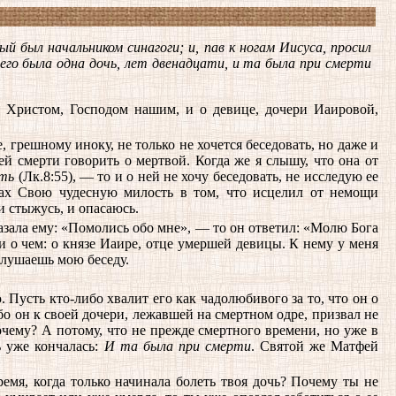
й был начальником синагоги; и, пав к ногам Иисуса, просил
него была одна дочь, лет двенадцати, и та была при смерти
 Христом, Господом нашим, и о девице, дочери Иаировой,
 грешному иноку, не только не хочется беседовать, но даже и
 смерти говорить о мертвой. Когда же я слышу, что она от
сть
(Лк.8:55), — то и о ней не хочу беседовать, не исследую ее
цах Свою чудесную милость в том, что исцелил от немощи
и стыжусь, и опасаюсь.
азала ему: «Помолись обо мне», — то он ответил: «Молю Бога
 и о чем: о князе Иаире, отце умершей девицы. К нему у меня
ослушаешь мою беседу.
 Пусть кто-либо хвалит его как чадолюбивого за то, что он о
о он к своей дочери, лежавшей на смертном одре, призвал не
чему? А потому, что не прежде смертного времени, но уже в
ь уже кончалась:
И та была при смерти
. Святой же Матфей
емя, когда только начинала болеть твоя дочь? Почему ты не