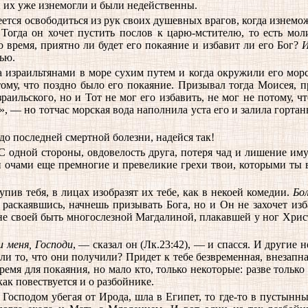
лы их уже изнемогли и были недейственны.
еется освободиться из рук своих душевных врагов, когда изнемож
 Тогда он хочет пустить послов к царю-мстителю, то есть мо
о время, приятно ли будет его покаяние и избавит ли его Бог?
ью.
а израильтянами в море сухим путем и когда окружили его морск
тому, что поздно было его покаяние. Призывал тогда Моисея, 
аильского, но и Тот не мог его избавить, не мог не потому, чт
, — но тотчас морская вода наполнила уста его и залила гортань
до последней смертной болезни, надейся так!
 одной стороны, овдовелость друга, потеря чад и лишение имущ
и очами еще премногие и превеликие грехи твои, которыми ты в
пив тебя, в лицах изобразят их тебе, как в некоей комедии.
Бо
 раскаявшись, начнешь призывать Бога, но и Он не захочет изба
ине своей быть многослезной Магдалиной, плакавшей у ног Хри
 меня, Господи
, — сказал он (Лк.23:42), — и спасся. И другие
ли то, что они получили? Придет к тебе безвременная, внезапна
ремя для покаяния, но мало кто, только некоторые: разве только
ак повествуется и о разбойнике.
сподом убегая от Ирода, шла в Египет, то где-то в пустынных