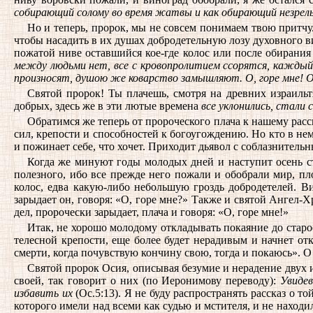
собирающий солому во время жатвы и как обирающий незрел
Но и теперь, пророк, мы не совсем понимаем твою притчу.
чтобы насадить в их душах добродетельную лозу духовного вин
пожатой ниве оставшийся кое-где колос или после обирания
между людьми нет, все с кровопролитием ссорятся, каждый и
произносят, душою же коварство замышляют. О, горе мне! О,
Святой пророк! Ты плачешь, смотря на древних израильт
добрых, здесь же в эти лютые времена
все уклонились, стали
Обратимся же теперь от пророческого плача к нашему рас
сил, крепости и способностей к богоугождению. Но кто в не
и пожинает себе, что хочет. Приходит дьявол с соблазнитель
Когда же минуют годы молодых дней и наступит осень ста
полезного, ибо все прежде него пожали и обобрали мир, пло
колос, едва какую-либо небольшую гроздь добродетелей. В
зарыдает он, говоря: «О, горе мне?» Также и святой Ангел-Х
дел, пророчески зарыдает, плача и говоря: «О, горе мне!»
Итак, не хорошо молодому откладывать покаяние до старос
телесной крепости, еще более будет нерадивым и начнет от
смерти, когда почувствую кончину свою, тогда и покаюсь». О
Святой пророк Осия, описывая безумие и нерадение двух и
своей, так говорит о них (по Иеронимову переводу):
Увидев
избавить их
(Ос.5:13). Я не буду распространять рассказ о 
которого имели над всеми как судью и мстителя, и не находи