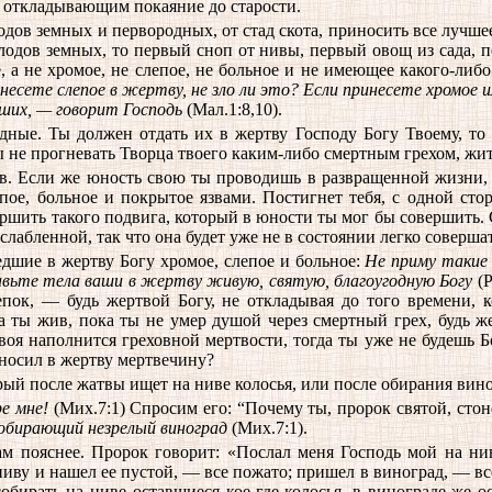
, откладывающим покаяние до старости.
ов земных и первородных, от стад скота, приносить все лучшее, 
 плодов земных, то первый сноп от нивы, первый овощ из сада, п
, а не хромое, не слепое, не больное и не имеющее какого-либ
несете слепое в жертву, не зло ли это? Если принесете хромое и
ших, — говорит Господь
(Мал.1:8,10).
ные. Ты должен отдать их в жертву Господу Богу Твоему, то 
бы не прогневать Творца твоего каким-либо смертным грехом, жит
ов. Если же юность свою ты проводишь в развращенной жизни, 
епое, больное и покрытое язвами. Постигнет тебя, с одной сто
ершить такого подвига, который в юности ты мог бы совершить.
слабленной, так что она будет уже не в состоянии легко соверша
дшие в жертву Богу хромое, слепое и больное:
Не приму такие
вьте тела ваши в жертву живую, святую, благоугодную Богу
(Р
репок, — будь жертвой Богу, не откладывая до того времени,
 ты жив, пока ты не умер душой через смертный грех, будь жер
воя наполнится греховной мертвости, тогда ты уже не будешь 
иносил в жертву мертвечину?
ый после жатвы ищет на ниве колосья, или после обирания вино
ре мне!
(Мих.7:1) Спросим его: “Почему ты, пророк святой, стон
 обирающий незрелый виноград
(Мих.7:1).
м пояснее. Пророк говорит: «Послал меня Господь мой на ни
ниву и нашел ее пустой, — все пожато; пришел в виноград, — вс
собирать на ниве оставшиеся кое-где колосья, в винограде же 