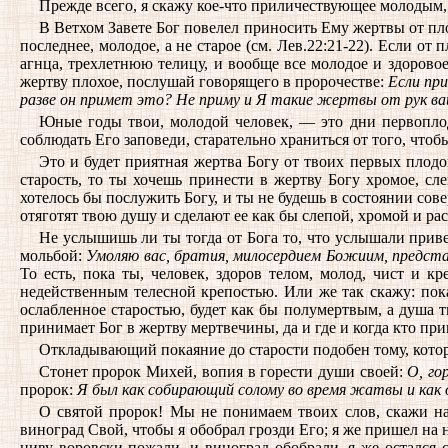
Прежде всего, я скажу кое-что приличествующее молодым
В Ветхом Завете Бог повелел приносить Ему жертвы от плод
последнее, молодое, а не старое (см. Лев.22:21-22). Если от
агнца, трехлетнюю телицу, и вообще все молодое и здоровое
жертву плохое, послушай говорящего в пророчестве:
Если при
разве он примет это? Не приму и Я такие жертвы от рук ва
Юные годы твои, молодой человек, — это дни первоплод
соблюдать Его заповеди, старательно храниться от того, что
Это и будет приятная жертва Богу от твоих первых плод
старость, то ты хочешь принести в жертву Богу хромое, сл
хотелось бы послужить Богу, и ты не будешь в состоянии сов
отяготят твою душу и сделают ее как бы слепой, хромой и рас
Не услышишь ли ты тогда от Бога то, что услышали приве
мольбой:
Умоляю вас, братия, милосердием Божиим, предста
То есть, пока ты, человек, здоров телом, молод, чист и к
недейственным телесной крепостью. Или же так скажу: пока
ослабленное старостью, будет как бы полумертвым, а душа т
принимает Бог в жертву мертвечины, да и где и когда кто пр
Откладывающий покаяние до старости подобен тому, котор
Стонет пророк Михей, вопия в горести души своей:
О, го
пророк:
Я был как собирающий солому во время жатвы и как
О святой пророк! Мы не понимаем твоих слов, скажи на
виноград Свой, чтобы я обобрал грозди Его; я же пришел на 
ниву воровски пожали, и виноград обобрали, я же остался 