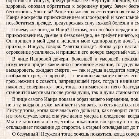
обратился к Иисусу, предупреждая ее смертную кончину, хотя
здоровье, опоздал обратиться к хорошему врачу. Зачем бе
беспокоишь Учителя? Разве только сверхъестественная сила
Иаира воскресла прикосновением милосердной и всесильной р
позаботиться прежде, предупреждая силу тяжкой болезни и с
Почему же опоздал Иаир? Потому, что он был нерадив и 
прикосновением, да еще и безвозмездно, не требует ничего, 
Он пришел в мой дом и исцелил мою единородную дочь”. Доб
приход к Иисусу, говоря: “Завтра пойду”. Когда утро настал
отроковице усилилась, и пришел к его дочери смертный час, и
В лице Иаировой дочери, болевшей и умершей, показан 
искушения придет какое-либо греховное желание, тогда душа 
выздороветь, ожидает смерти, — так и душа находится между
возбраняет грех, а с другой, — греховное желание влечет ег
грех, нежели к совести, запрещающей грех, тогда и начинает
наконец, совершится грех, тогда отнимается от него благод
становится мертвым после ухода души, так и душа становится
В лице самого Иаира показан образ нашего нерадения, пок
не в ту, когда она уже начинает и умирать, то есть касаться 
Иисусу тогда, когда кончалась его дочь или, как говорит св
и в том случае, когда она уже давно умерла и оледенела, ког
Мы не заботимся о том, чтобы покаянием воскреснуть от ду
откладывает покаяние до старости, а старый откладывает до т
О безумный! Неужели тогда хочешь покаяться, когда сове