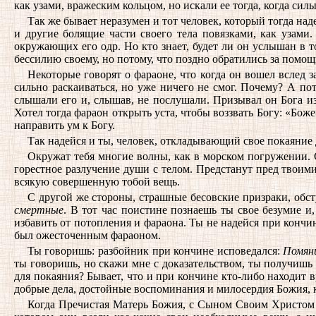
как узами, вражеским кольцом, но искали ее тогда, когда си
Так же бывает неразумен и тот человек, который тогда над
и другие болящие части своего тела повязками, как узами.
окружающих его одр. Но кто знает, будет ли он услышан в т
бессилию своему, но потому, что поздно обратились за помощ
Некоторые говорят о фараоне, что когда он вошел вслед з
сильно раскаиваться, но уже ничего не смог. Почему? А по
слышали его и, слышав, не послушали. Призывал он Бога изр
Хотел тогда фараон открыть уста, чтобы воззвать Богу: «Боже»
направить ум к Богу.
Так надейся и ты, человек, откладывающий свое покаяние 
Окружат тебя многие волны, как в морском погружении. С
горестное разлучение души с телом. Предстанут пред твоим
всякую совершенную тобой вещь.
С другой же стороны, страшные бесовские призраки, обсту
смертные
. В тот час поистине познаешь ты свое безумие и,
избавить от потопления и фараона. Ты не надейся при конч
был ожесточенным фараоном.
Ты говоришь: разбойник при кончине исповедался:
Помяни
ты говоришь, но скажи мне с доказательством, ты получишь 
для покаяния? Бывает, что и при кончине кто-либо находит в
добрые дела, достойные воспоминания и милосердия Божия, к
Когда Пречистая Матерь Божия, с Сыном Своим Христом Го