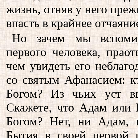
жизнь, отняв у него пре
впасть в крайнее отчаяни
Но зачем мы вспоми
первого человека, прао
чем увидеть его неблаго
со святым Афанасием: кт
Богом? Из чьих уст в
Скажете, что Адам или 
Богом? Нет, ни Адам, 
Бытия в своей первой 