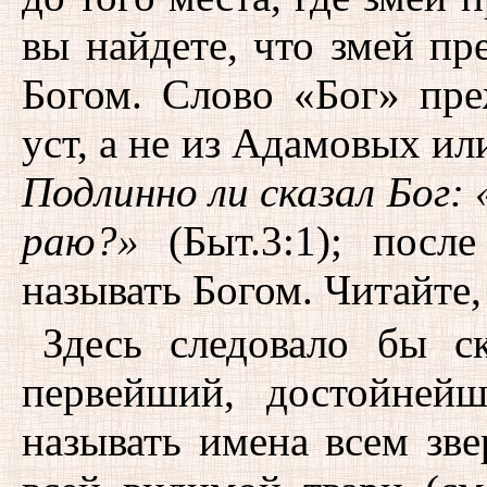
вы найдете, что змей пр
Богом. Слово «Бог» пр
уст, а не из Адамовых ил
Подлинно ли сказал Бог: 
раю?»
(Быт.3:1); посл
называть Богом. Читайте, 
Здесь следовало бы с
первейший, достойней
называть имена всем зве