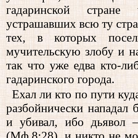
гадаринской стране 
устрашавших всю ту стра
тех, в которых посел
мучительскую злобу и н
так что уже едва кто-ли
гадаринского города.
Ехал ли кто по пути куд
разбойнически нападал б
и убивал, ибо дьяво
(Мф.8:28), и никто не м