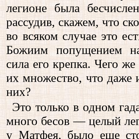
легионе была бесчисле
рассудив, скажем, что ск
во всяком случае это ест
Божиим попущением на
сила его крепка. Чего же
их множество, что даже 
них?
Это только в одном гад
много бесов — целый лег
у Матфея, было еще ст