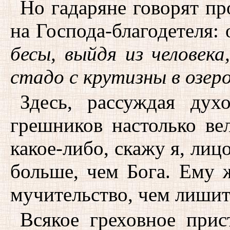
Но гадаряне говорят п
на Господа-благодетеля:
бесы, выйдя из человека
стадо с крутизны в озер
Здесь, рассуждая дух
грешников настолько ве
какое-либо, скажу я, ли
больше, чем Бога. Ему ж
мучительство, чем лишит
Всякое греховное при