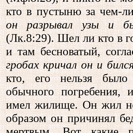
кто в пустыню за чем-л
он разрывал узы и б
(Лк.8:29). Шел ли кто в 
и там бесноватый, согл
гробах кричал он и билс
кто, его нельзя было
обычного погребения, 
имел жилище. Он жил не
образом он причинял бе
мертвым. Вот какие п