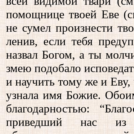
всей видимой твари (см
помощнице твоей Еве (с
не сумел произнести тв
ленив, если тебя преду
назвал Богом, а ты молчи
змею подобало исповедат
и научить тому же и Еву, 
узнала имя Божие. Обои
благодарностью: “Благ
приведший нас и