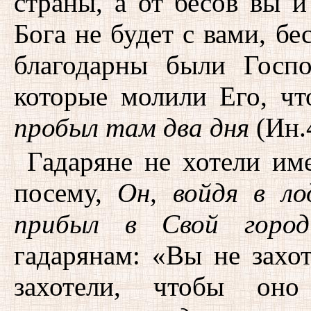
страны, а от бесов вы и
Бога не будет с вами, бе
благодарны были Госпо
которые молили Его, ч
пробыл там два дня
(Ин.4
Гадаряне не хотели име
посему,
Он, войдя в ло
прибыл в Свой город
гадарянам: «Вы не захо
захотели, чтобы он