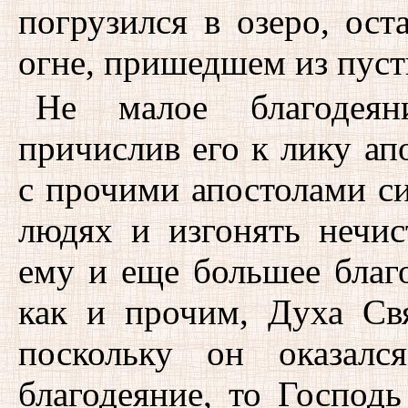
погрузился в озеро, ост
огне, пришедшем из пус
Не малое благодеян
причислив его к лику ап
с прочими апостолами си
людях и изгонять нечис
ему и еще большее благо
как и прочим, Духа Св
поскольку он оказалс
благодеяние, то Господь