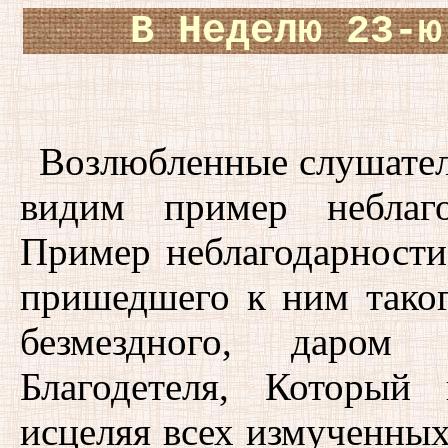
В Неделю 23-ю
Возлюбленные слушате
видим пример неблаго
Пример неблагодарности 
пришедшего к ним таког
безмездного, даром 
Благодетеля, Который 
исцеляя всех измученных