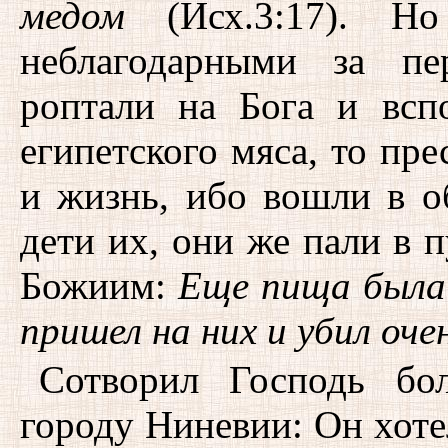
медом
(Исх.3:17). Но
неблагодарными за пе
роптали на Бога и всп
египетского мяса, то пре
и жизнь, ибо вошли в о
дети их, они же пали в 
Божиим:
Еще пища была 
пришел на них и убил оче
Сотворил Господь бо
городу Ниневии: Он хоте