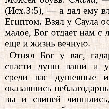
(Исх.3:5), — а дал ему в
Египтом. Взял у Саула ос
малое, Бог отдает нам с 
еще и жизнь вечную.
Отнял Бог у вас, гада
спасти души ваши и у
среди вас душевные и
оказавшись неблагодарн
вы и свиней лишились