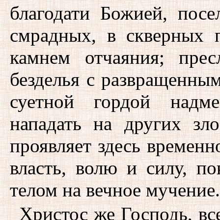
благодати Божией, посе
смрадных, в скверных п
камнем отчаяния; пре
безделья с развращенным
суетной гордой надм
нападать на других зл
проявляет здесь времен
власть, волю и силу, п
телом на вечное мучение.
Христос же Господь, вс