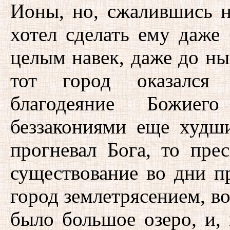
Ионы, но, сжалившись н
хотел сделать ему даже 
целым навек, даже до н
тот город оказался 
благодеяние Божиего
беззакониями еще худш
прогневал Бога, то пре
существование во дни п
город землетрясением, в
было большое озеро, и, 