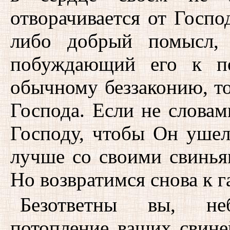
отворачивается от Госпо
либо добрый помысл,
побуждающий его к по
обычному беззаконию, то,
Господа. Если не словам
Господу, чтобы Он ушел
лучше со своими свинья
Но возвратимся снова к г
Безответны вы, неб
потопление ваших свине