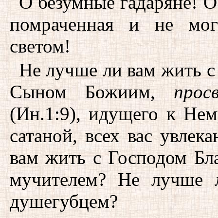
О безумные гадаряне! О
помраченная и не мог
светом!
Не лучше ли вам жить 
Сыном Божиим,
прос
(Ин.1:9), идущего к Нем
сатаной, всех вас увле
вам жить с Господом Бл
мучителем? Не лучше 
душегубцем?