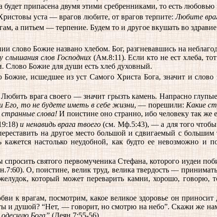
а будет припасена двумя этими сребренниками, то есть любовью
Христовы уста — врагов любите, от врагов терпите:
Любите вра
гам, а питьем — терпение. Будем то и другое вкушать во здравие
ии слово Божие названо хлебом. Бог, разгневавшись на неблаго
у слышания слов Господних
(Ам.8:11). Если кто не ест хлеба, т
ши. Слово Божие для души есть хлеб духовный.
Божие, исшедшее из уст Самого Христа Бога, значит и слово эт
ь! Любить врага своего — значит грызть камень. Напрасно глупы
 Его, то не будете иметь в себе жизни
, — порешили:
Какие с
 странные слова!
И поистине оно странно, ибо человеку так же е
19:18)
и ненавидь врага твоего
(см. Мф.5:43), — а для того чтоб
 переставить на другое место большой и сдвигаемый с большим 
 кажется настолько неудобной, как будто ее невозможно и по
бы спросить святого первомученика Стефана, которого иудеи поб
н.7:60). О, поистине, велик труд, велика твердость — принимать
елудок, который может переварить камни, хорошо, говорю, то
юбви к врагам, посмотрим, какое великое здоровье он приноси
ты и душой? “Нет, — говорит, но смотрю на небо”. Скажи же на
 одесную Бога”
(Деян.7:55-56).