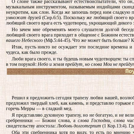
О слоне также рассказывают естествоиспытатели, что он,
музыкальным инструментом, называемым индийцами скинда
неукротим, как слон. Когда же запоешь перед ним сладкую 
умножат друзей
(Сир.6:5). Поскольку же любящий своего вра
любящий своего врага есть чудотворец, укрощающий дикого з
Но зачем мне обременять моего слушателя долгой бесед
любящий своего врага приходит в общение с Божиим естеств
вашего Небесного
(Мф.5:44-45). Что же может быть больше? 
Итак, пусть никто не осуждает эти последние времена и
чудеса, как было прежде.
Люби врага своего, и ты будешь новым чудотворцем: ты сп
в том порукой:
Небо и земля прейдут, но слова Мои не прейду
По
Решил я предложить сегодня трапезу любви вашей, возлюб
предложил твердый хлеб, как камень, и представлю горькое п
горечь Мерры — в сладкий мед.
Я представляю духовную трапезу, но не богатую, и не вел
сребренники — Божии слова, а
слова Господни, слова чи
свидетельству апостола:
Любовь долготерпит
(1 Кор.13:4). Г
Оба эти сребренника хотя по виду, то есть по мнению 