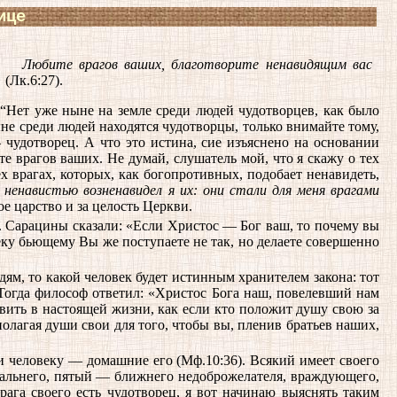
ице
Любите врагов ваших, благотворите ненавидящим вас
(Лк.6:27).
Нет уже ныне на земле среди людей чудотворцев, как было
ыне среди людей находятся чудотворцы, только внимайте тому,
 чудотворец. А что это истина, сие изъяснено на основании
 врагов ваших. Не думай, слушатель мой, что я скажу о тех
 врагах, которых, как богопротивных, подобает ненавидеть,
ю ненавистью возненавидел я их: они стали для меня врагами
е царство и за целость Церкви.
 Сарацины сказали: «Если Христос — Бог ваш, то почему вы
щеку бьющему Вы же поступаете не так, но делаете совершенно
ям, то какой человек будет истинным хранителем закона: тот
 Тогда философ ответил: «Христос Бога наш, повелевший нам
вить в настоящей жизни, как если кто положит душу свою за
олагая души свои для того, чтобы вы, пленив братьев наших,
и человеку — домашние его (Мф.10:36). Всякий имеет своего
 дальнего, пятый — ближнего недоброжелателя, враждующего,
ага своего есть чудотворец, я вот начинаю выяснять таким