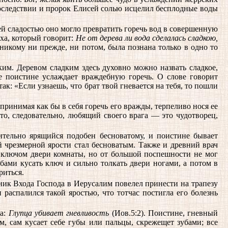
впоследствии и пророк Елисей солью исцелил бесплодные воды
воей сладостью оно могло превратить горечь вод в совершенную
аха, который говорит:
Не от дерева ли вода сделалась сладкою,
я никому ни прежде, ни потом, была познана только в одно то
ким. Деревом сладким здесь духовно можно назвать сладкое,
е поистине услаждает враждебную горечь. О слове говорит
ак: «Если узнаешь, что брат твой гневается на тебя, то пошли
 принимая как бы в себя горечь его вражды, терпеливо нося ее
 то, следовательно, любящий своего врага — это чудотворец,
ительно ярящийся подобен бесноватому, и поистине бывает
ой чрезмерной ярости стал бесноватым. Также и древний врач
ть ключом двери комнаты, но от большой поспешности не мог
убами кусать ключ и сильно толкать двери ногами, а потом в
риться.
ник Входа Господа в Иерусалим повелел принести на трапезу
распалился такой яростью, что тотчас постигла его болезнь
ва:
Глупца убивает гневливость
(Иов.5:2). Поистине, гневный
м, сам кусает себе губы или пальцы, скрежещет зубами; все