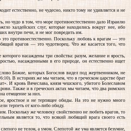
ходит естественно, не чудесно, никто тому не удивляется и не
ть, но чудо в том, что море противоестественно дало Израилю
жгло халдейских слуг, которые находились вокруг нее, ибо
ших внутри печи, и не мог повредить им.
бо это противоестественно. Поскольку любовь к врагам — это
юбящий врагов — это чудотворец. Что же касается того, что
 которого насаждены три свойства: разум, желание и ярость,
яростью, насажденными в его природе, он естественно ищет
слово Божие, которых Богослов видел под жертвенником, не
6:10). В историях же мы читаем, что в греческом царстве брат
ат». И кровь Вячеслава, князя чешского, убитого Болеславом
крови. Также и в греческих актах мы читаем, что два римских
на отмщение за них.
вое, яростное и не терпящее обиды. На это не нужно много
ели терпеть от кого-либо обиду.
 им. Поскольку же человеку свойственно не любить врагов, то
льным является то, что всякий любящий врага своего есть
лепого не телом, а умом. Слепотой же ума является безумие,