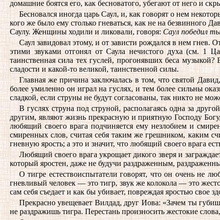
домашние боятся его, как бесноватого, убегают от него и скр
Бесновался иногда царь Саул, и, как говорят о нем некотор
кого же было ему столько гневаться, как не на безвинного Д
Саулу. Женщины ходили и ликовали, говоря:
Саул победил ты
Саул завидовал этому, и от зависти рождался в нем гнев. О
этими звуками отгонял от Саула нечистого духа (см. 1 Ца
таинственная сила тех гуслей, прогонявших беса музыкой? Б
сладости и какой-то великой, таинственной силы.
Главная же причина заключалась в том, что святой Давид,
более умиленно он играл на гуслях, и тем более сильны оказ
сладкой, если струны не будут согласованы, так никто не може
В гуслях струна под струной, располагаясь одна за друго
другим, являют жизнь прекрасную и приятную Господу Богу, 
любящий своего врага подчиняется ему незлобием и смирен
смиренных слов, считая себя таким же грешником, каким счи
гневную ярость; а это и значит, что любящий своего врага ес
Любящий своего врага укрощает дикого зверя и заграждает
который яростен, даже не будучи раздраженным, раздраженный 
О тигре естествоиспытатели говорят, что он очень не люб
гневливый человек — это тигр, звук же колокола — это жесто
сам себя съедает и как бы убивает, повреждая яростью свое зд
Прекрасно увещевает Вилдад, друг Иова: «Зачем ты губишь
не раздражишь тигра. Перестань произносить жестокие слова,