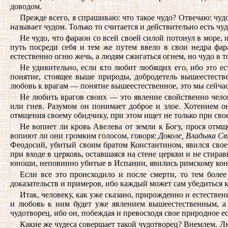
доводом.
Прежде всего, я спрашиваю: что такое чудо? Отвечаю: чудо
называет чудом. Только то считается и действительно есть чу
Не чудо, что фараон со всей своей силой потонул в море,
путь посреди себя и тем же путем ввело в свои недра фар
естественно огню жечь, а людям сжигаться огнем, но чудо в т
Не удивительно, если кто любит любящих его, ибо это ес
понятие, стоящее выше природы, добродетель вышеестествен
любовь к врагам — понятие вышеестественное, это мы сейча
Не любить врагов своих — это явление свойственно челове
или гнев. Разумом он понимает доброе и злое. Хотением о
отмщения своему обидчику, при этом ищет не только при свое
Не вопиет ли кровь Авелева от земли к Богу, прося отм
вопиют ли они громким голосом, говоря:
Доколе, Владыка Св
Феодосий, убитый своим братом Константином, явился своему
при входе в церковь, оставшаяся на стене церкви и не стира
юноши, неповинно убитые в Испании, явились римскому конс
Если все это происходило и после смерти, то тем более
доказательств и примеров, ибо каждый может сам убедиться ка
Итак, человеку, как уже сказано, прирожденно и естестве
и любовь к ним будет уже явлением вышеестественным, а 
чудотворец, ибо он, побеждая и превосходя свое природное е
Какие же чудеса совершает такой чудотворец? Внемлем. Лю