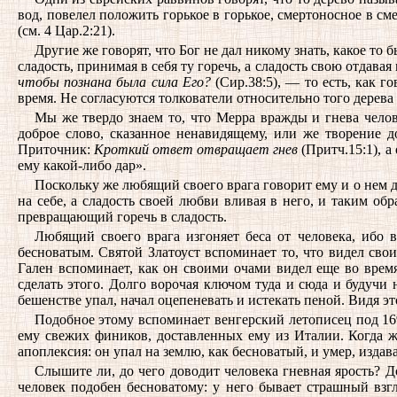
вод, повелел положить горькое в горькое, смертоносное в с
(см. 4 Цар.2:21).
Другие же говорят, что Бог не дал никому знать, какое то
сладость, принимая в себя ту горечь, а сладость свою отдав
чтобы познана была сила Его?
(Сир.38:5), — то есть, как г
время. Не согласуются толкователи относительно того дерева 
Мы же твердо знаем то, что Мерра вражды и гнева челов
доброе слово, сказанное ненавидящему, или же творение 
Приточник:
Кроткий ответ отвращает гнев
(Притч.15:1), а
ему какой-либо дар».
Поскольку же любящий своего врага говорит ему и о нем до
на себе, а сладость своей любви вливая в него, и таким об
превращающий горечь в сладость.
Любящий своего врага изгоняет беса от человека, ибо
бесноватым. Святой Златоуст вспоминает то, что видел свои
Гален вспоминает, как он своими очами видел еще во время
сделать этого. Долго ворочая ключом туда и сюда и будучи 
бешенстве упал, начал оцепеневать и истекать пеной. Видя эт
Подобное этому вспоминает венгерский летописец под 16
ему свежих фиников, доставленных ему из Италии. Когда же
апоплексия: он упал на землю, как бесноватый, и умер, изда
Слышите ли, до чего доводит человека гневная ярость? Д
человек подобен бесноватому: у него бывает страшный взгл