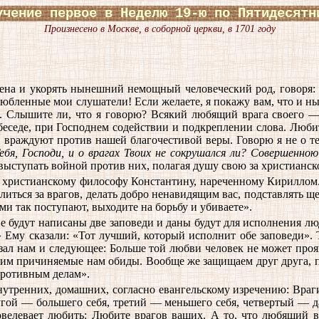
учение первое в Неделю 19-ю по Пятидесятн
Произнесено в Москве, в соборной церкви, в 1701 году
на и укорять нынешний немощный человеческий род, говоря: “
любленные мои слушатели! Если желаете, я покажу вам, что и н
ц. Слышите ли, что я говорю? Всякий любящий врага своего —
седе, при Господнем содействии и подкреплении слова. Любите
враждуют против нашей благочестивой веры. Говорю я не о тех
ебя, Господи, и о врагах Твоих не сокрушался ли? Совершенно
 выступать войной против них, полагая душу свою за христианско
 христианскому философу Константину, нареченному Кириллом.
олиться за врагов, делать добро ненавидящим вас, подставлять 
ми так поступают, выходите на борьбу и убиваете».
 будут написаны две заповеди и даны будут для исполнения люд
?» Ему сказали: «Тот лучший, который исполнит обе заповеди».
азал нам и следующее: Больше той любви человек не может проя
пим причиняемые нам обиды. Вообще же защищаем друг друга, п
противным делам».
нутренних, домашних, согласно евангельскому изречению: Враг
другой — большего себя, третий — меньшего себя, четвертый —
овелевает любить: Любите врагов ваших. А то, что любящий вр