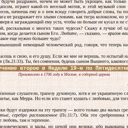
 будучи раздражен, ничем не может быть укрощен, как только 
псом, играют какой-то веселый мотив, и этой музыкой слон 
песнь, начнешь ему и о нем всюду говорить добрые слова, ты п
га не раздражает его злыми словами, как тигра колоколом, но у
веря и заграждающий ему уста, чтобы он больше не кусал и не с
ой, рассказывая о многих таких чудесах? Скажу я лучше об о
ом, когда делается сыном Его.
Любите
, — сказано, —
врагов ва
Какое еще нужно большее чудо?
 нынешний немощный человеческий род, говоря, что теперь на
асешь и свою, и его душу. Если же мне не веришь, то испытай н
т
(Лк.21:33). Ты, без сомнения, будешь сыном Вышнего, какового
учение второе в Неделю 19-ю по Пятидесятн
Произнесено в 1706 году в Москве, в соборной церкви
ленные слушатели, трапезу духовную, хотя и не украшенную сла
итье, как Мерра. Но если кто станет кушать с любовью, для тог
ики будут издержки на эту трапезу — всего только два малых ср
стые, серебро расплавленное
(Пс.11:7). Оба эти сребренника 
де любовь, там и терпение.
человеческому, и малы, но ценой они велики, ибо выкованы в