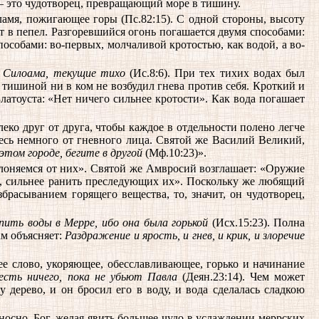
 — это чудотворец, превращающий море в тишину.
амя, пожигающее горы (Пс.82:15). С одной стороны, высоту
т в пепел. Разгоревшийся огонь погашается двумя способами:
особами: во-первых, молчаливой кротостью, как водой, а во-
 Силоама, текущие тихо
(Ис.8:6). При тех тихих водах был
 тишиной ни в ком не возбудил гнева против себя. Кроткий и
латоуста: «Нет ничего сильнее кротости». Как вода погашает
еко друг от друга, чтобы каждое в отдельности полено легче
итесь немного от гневного лица. Святой же Василий Великий,
 этом городе, бегите в другой
(Мф.10:23)».
лоняемся от них». Святой же Амвросий возглашает: «Оружие
ая, сильнее ранить преследующих их». Поскольку же любящий
збрасыванием горящего вещества, то, значит, он чудотворец,
пить воды в Мерре, ибо она была горькой
(Исх.15:23). Полна
ам объясняет:
Раздражение и ярость, и гнев, и крик, и злоречие
е слово, укоряющее, обесславливающее, горько и начинание
есть ничего, пока не убьют Павла
(Деян.23:14). Чем может
 дерево, и он бросил его в воду, и вода сделалась сладкою
носно. Бог, желая явить большее чудо в услаждении меррских