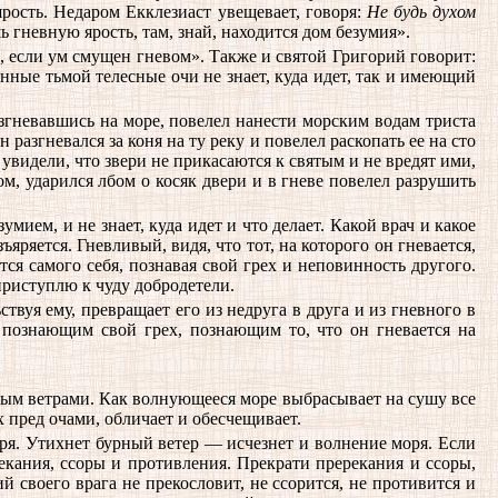
ярость. Недаром Екклезиаст увещевает, говоря:
Не будь духом
ь гневную ярость, там, знай, находится дом безумия».
, если ум смущен гневом». Также и святой Григорий говорит:
нные тьмой телесные очи не знает, куда идет, так и имеющий
азгневавшись на море, повелел нанести морским водам триста
разгневался за коня на ту реку и повелел раскопать ее на сто
увидели, что звери не прикасаются к святым и не вредят ими,
ом, ударился лбом о косяк двери и в гневе повелел разрушить
мием, и не знает, куда идет и что делает. Какой врач и какое
ряется. Гневливый, видя, что тот, на которого он гневается,
тся самого себя, познавая свой грех и неповинность другого.
риступлю к чуду добродетели.
твуя ему, превращает его из недруга в друга и из гневного в
 познающим свой грех, познающим то, что он гневается на
ым ветрами. Как волнующееся море выбрасывает на сушу все
х пред очами, обличает и обесчещивает.
уря. Утихнет бурный ветер — исчезнет и волнение моря. Если
екания, ссоры и противления. Прекрати пререкания и ссоры,
своего врага не прекословит, не ссорится, не противится и