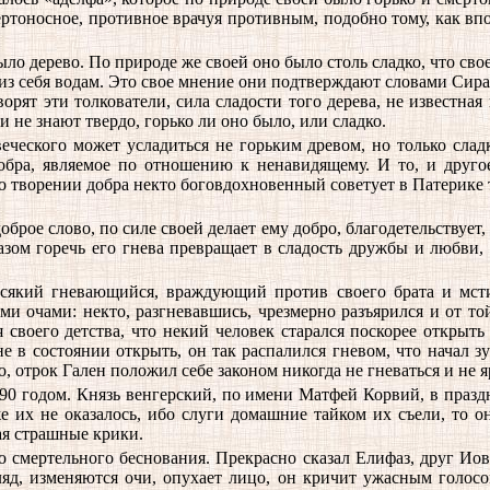
мертоносное, противное врачуя противным, подобно тому, как 
 было дерево. По природе же своей оно было столь сладко, что с
ая из себя водам. Это свое мнение они подтверждают словами Сир
оворят эти толкователи, сила сладости того дерева, не известна
и не знают твердо, горько ли оно было, или сладко.
еческого может усладиться не горьким древом, но только слад
добра, являемое по отношению к ненавидящему. И то, и друго
 о творении добра некто боговдохновенный советует в Патерике т
брое слово, по силе своей делает ему добро, благодетельствует,
разом горечь его гнева превращает в сладость дружбы и любви,
 всякий гневающийся, враждующий против своего брата и мст
ми очами: некто, разгневавшись, чрезмерно разъярился и от т
 своего детства, что некий человек старался поскорее откры
не в состоянии открыть, он так распалился гневом, что начал з
о, отрок Гален положил себе законом никогда не гневаться и не я
90 годом. Князь венгерский, по имени Матфей Корвий, в празд
 их не оказалось, ибо слуги домашние тайком их съели, то он 
вая страшные крики.
о смертельного беснования. Прекрасно сказал Елифаз, друг Ио
яд, изменяются очи, опухает лицо, он кричит ужасным голосо