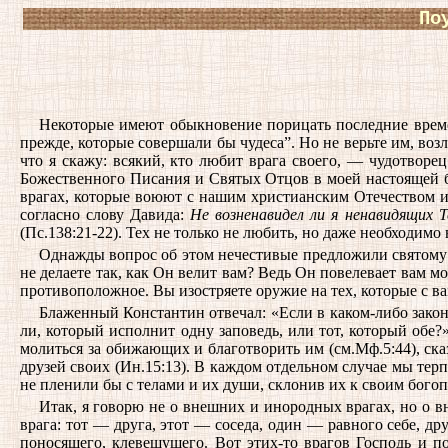
По
Некоторые имеют обыкновение порицать последние време
прежде, которые совершали бы чудеса”. Но не верьте им, воз
что я скажу: всякий, кто любит врага своего, — чудотворе
Божественного Писания и Святых Отцов в моей настоящей бе
врагах, которые воюют с нашим христианским Отечеством и 
согласно слову Давида:
Не возненавидел ли я ненавидящих Т
(Пс.138:21-22). Тех не только не любить, но даже необходимо
Однажды вопрос об этом нечестивые предложили святому
не делаете так, как Он велит вам? Ведь Он повелевает вам м
противоположное. Вы изостряете оружие на тех, которые с ва
Блаженный Константин отвечал: «Если в каком-либо законе
ли, который исполнит одну заповедь, или тот, который обе
молиться за обижающих и благотворить им (см.Мф.5:44), ск
друзей своих (Ин.15:13). В каждом отдельном случае мы тер
не пленили бы с телами и их души, склонив их к своим бого
Итак, я говорю не о внешних и инородных врагах, но о в
врага: тот — друга, этот — соседа, один — равного себе, 
поносящего, клевещущего. Вот этих-то врагов Господь и п