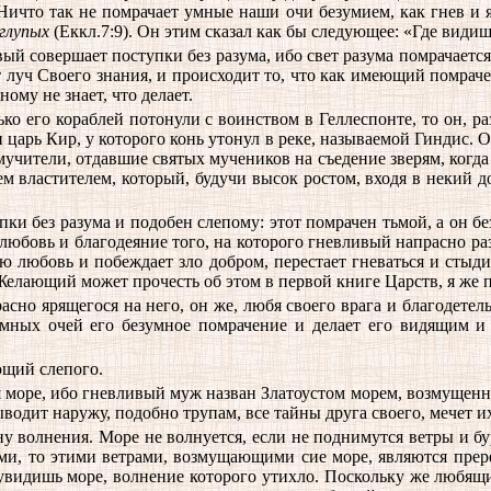
 Ничто так не помрачает умные наши очи безумием, как гнев и 
 глупых
(Еккл.7:9). Он этим сказал как бы следующее: «Где видиш
ый совершает поступки без разума, ибо свет разума помрачается
т луч Своего знания, и происходит то, что как имеющий помраче
му не знает, что делает.
ко его кораблей потонули с воинством в Геллеспонте, то он, р
царь Кир, у которого конь утонул в реке, называемой Гиндис. Он 
мучители, отдавшие святых мучеников на съедение зверям, когда 
ем властителем, который, будучи высок ростом, входя в некий д
и без разума и подобен слепому: этот помрачен тьмой, а он безу
юбовь и благодеяние того, на которого гневливый напрасно разъя
ю любовь и побеждает зло добром, перестает гневаться и стыди
лающий может прочесть об этом в первой книге Царств, я же п
сно ярящегося на него, он же, любя своего врага и благодетельс
умных очей его безумное помрачение и делает его видящим и
ющий слепого.
море, ибо гневливый муж назван Златоустом морем, возмущенн
ыводит наружу, подобно трупам, все тайны друга своего, мечет и
ну волнения. Море не волнуется, если не поднимутся ветры и б
ами, то этими ветрами, возмущающими сие море, являются прер
видишь море, волнение которого утихло. Поскольку же любящий 