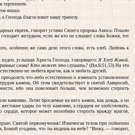
 и терпением.
гов ваших
.
, а Господь благословит нашу трапезу.
дарных евреев, говорит устами Своего пророка Амоса:
Пошлю
от голодает желудком, если же кто не слышит слова Божия, тот
о, особенно же само дело этого слова, есть хлеб. Любовь к
е иудеи, услышав Христа Господа, говорящего:
Я Хлеб Живой.
транные слова! Кто может это слушать?
(Ин.6:51,53) На это
стественно не любить врагов, как и любить друзей.
ы преодолеть что-либо естественное и изменить установленное
трудом камень. О6 этом свидетельствует и святой Амвросий,
нести, ибо она повелевает больше, чем возможно стерпеть
или камнями. Летят бросаемые на него камни, как дождь, а он
 жестокие удары по телу камнями, а сердцем не злобствовать,
 сердце, которое может незлобиво стерпеть вражду врагов,
т душе. Святой первомученик! Изнемогая телом при побиении
м, Божий угодник, что ты видишь на небе? “Вижу, — говорит,