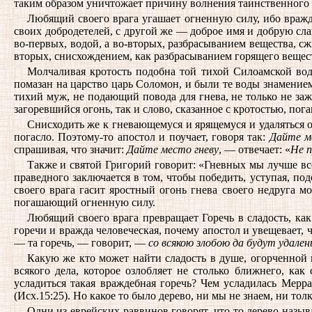
таким образом уничтожает причину волнения таинственного м
Любящий своего врага угашает огненную силу, ибо вражд
своих добродетелей, с другой же — доброе имя и добрую сла
во-первых, водой, а во-вторых, разбрасыванием вещества, с
вторых, снисхождением, как разбрасыванием горящего вещес
Молчаливая кротость подобна той тихой Силоамской воде,
помазан на царство царь Соломон, и были те воды знамением
тихий муж, не подающий повода для гнева, не только не заж
загоревшийся огонь, так и слово, сказанное с кротостью, по
Снисходить же к гневающемуся и ярящемуся и удаляться от
погасло. Поэтому-то апостол и поучает, говоря так:
Дайте м
спрашивая, что значит:
Дайте место гневу
, — отвечает: «
Не п
Также и святой Григорий говорит: «Гневных мы лучше вс
праведного заключается в том, чтобы победить, уступая, п
своего врага гасит яростный огонь гнева своего недруга мо
погашающий огненную силу.
Любящий своего врага превращает Горечь в сладость, к
горечи и вражда человеческая, почему апостол и увещевает, ч
— та горечь, — говорит, —
со всякою злобою да будут удален
Какую же кто может найти сладость в душе, огорченной 
всякого дела, которое озлобляет не столько ближнего, ка
усладиться такая враждебная горечь? Чем усладилась Мерра
(Исх.15:25). Но какое то было дерево, ни мы не знаем, ни то
Одни из еврейских раввинов говорят, что то дерево назыв