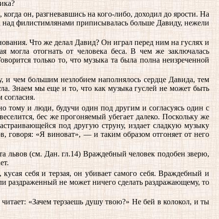
ника?
, когда он, разгневавшись на кого-либо, доходил до ярости. На
беда над филистимлянами приписывалась больше Давиду, нежели
снования. Что же делал Давид? Он играл перед ним на гуслях и
ая могла отогнать от человека беса. В чем же заключалась
Говорится только то, что музыка та была полна неизреченной
бу, и чем большим незлобием наполнялось сердце Давида, тем
ула. Знаем мы еще и то, что как музыка гуслей не может быть
м согласия.
бно тому и люди, будучи один под другим и согласуясь один с
веселится, бес же прогоняемый убегает далеко. Поскольку же
настраивающейся под другую струну, издает сладкую музыку
в, говоря: «Я виноват», — и таким образом отгоняет от него
та львов (см. Дан. гл.14) Враждебный человек подобен зверю,
ет.
 кусая себя и терзая, он убивает самого себя. Враждебный и
если раздраженный не может ничего сделать раздражающему, то
читает: «Зачем терзаешь душу твою?» Не бей в колокол, и ты