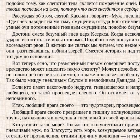
подобно тому, как слепотой тела является помрачение очей.
твоим поспешен на гнев, потому что гнев гнездится в сердце
Рассуждая об этом, святой Кассиан говорит: «Муж гневлив
«Где гнев наводит на ум тьму смущения, оттуда Бог отнимае
умные очи потемненные гневным смущением, подобно безумно
Достоин смеха безумный гнев царя Ксеркса. Когда несколь
ударов и топтать эти воды стопами. Подобно тому поступил и 
восемьдесят рвов. В житиях же святых мы читаем, что некие 
они, разгневавшись, избили зверей. Смеется история и над т
тот дом до основания.
Вот теперь ясно, что разъяренный гневом совершает поступк
врачевство может исцелить такую слепоту? Может незлобие, л
не только не гневается взаимно, но даже проявляет особенну
Так было между гневливым Саулом и незлобивым Давидом. Же
Если кто имеет какого-либо недруга, гневающегося и напра
любящего, то такой просвещает слепого. Он отнимает от 
неповинного.
Итак, любящий врага своего — это чудотворец, просвеща
Любящий врага своего превращает в тишину волнующееся 
трупы, находящиеся в нем, так и гневливый в своей ярости в
Кто утишит такое море? Только тот, кто уничтожит причи
гневливый муж, по Златоусту, есть море, возмущаемое ветр
отстань от противления, отними причину волнения — и ты у