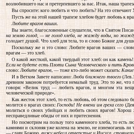
возлюбившего нас и претерпевшего за нас. Итак, наша трапез
Вы спросите: кого любить и что любить? На это отвечают 
Пусть же на этой нашей трапезе хлебом будет любовь к вра
Любите врагов ваших.
Вы знаете, благословенные слушатели, что в Святом Писан
на землю голод, — не голод хлеба, не жажду воды, но жажд
голодает душой. Что хлеб для тела, то и слово Божие для ду
Поскольку же и это слово: Любите врагов ваших — слово 
врагам — это хлеб.
О какой жесткий, какой твердый этот хлеб: он как камен
Если не будете есть Плоти Сына Человеческого и пить Крови
слово:
Любите врагов
, — тоже кто-либо может сказать:
Какие
И в Ветхом Завете написано:
Люби ближнего твоего
(Лев.
древним законом потребуется немалый труд. Это то же, что
говоря: «Велик труд — любить врагов, и многим эта вещь
человеческой природе».
Как жесток этот хлеб, то есть любовь, об этом следовало 
молится о врагах своих:
Господи! Не вмени им греха сего
(Дея
молиться о своих убийцах и любить своих врагов! Хорош ж
несправедливые обиды от них и притеснения.
Но посмотрим на пользу того каменного хлеба, то есть л
камнями и склоняя уже колена на землю, не изнемогаешь ли 
— славу Божию,
вижу небеса отверстые и Иисуса, стоящего