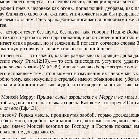
оря своего недруга, то, следовательно, любящий врага своего
ебный гнев в человеке как огонь, попаляющий дубравы, как пл
ву ближнего своего он сжигает, уничтожает и как бы превращае
жигаемого огнем. Гнев враждебника погашается подобными же сп
тва.
 которая течет без шума, без звука, как говорит Исаия:
Воды
 тихого и кроткого его царствования, ибо он своей кротостью и
игает огня вражды, но и зажженный погасит, согласно словам З
гашает душу, горящую гневом сильнее огненной печи.
 очей его — это значит, как бы разбрасывать горящие дрова дал
есто гневу
(Рим.12:19), — то есть снисходите, уступите, удал
ротивьтесь злому
(Мф.5:39), или же так:
когда преследуют вас в
его исправляем тем, что в момент возмущения их гневом мы ук
одобно тому, как искусные в стрельбе имеют обыкновение, убег
лчаливой кротостью, как водой, и снисходительностью, как ра
ак Моисей Мерру:
Пришли сыны израильские в Мерру и не могли 
тобы удалилась от нас всякая горечь. Какая же это горечь? Он с
ы от вас
(Еф.4.31).
гневом? Горька мысль, проникнутая злобой, горько досаждающе
к себя самого, подобно начинанию тех, которые совещались
не 
, мы знаем: Моисей возопил ко Господу, и Господь показал ему
лкователи не догадываются.
алось «аделфа», которое по природе своей было горько и смерто