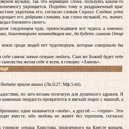
звуком музыки, так что кормящие слона, пользуясь каким-то
понемногу укрощается. Подобно тому и раздраженный враг
оистине укротишь его, согласно словам Сираха:
Сладкие уста
крощает его добрыми словами, как слона музыкой, то, значит,
ъедал ближнего своего.
дном следующем чуде, превосходящем все чудеса, а именно:
ших, благотворите ненавидящим вас, да будете сынами Отца
 земле среди людей нет чудотворцев, которые совершали бы
а себе самом: начни отныне любить. Сын же Божий будет тебе
 сыновства желая себе и всем, я говорю: «Аминь».
ице
Любите врагов ваших
(Лк.6:27; Мф.5:44).
достями, но зато весьма полезную для душевного здравия. Я
о каменная твердость превратится в мягкий пирог с манной, а
ебренника: один называется «люби», а другой — «терпи». Эти
ходят вместе, ибо любовь не живет без терпения, согласно
 горниле сердца Христова, пронзенного на Кресте копьем,