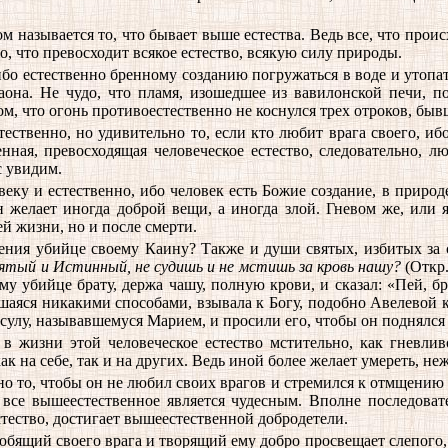
м называется то, что бывает выше естества. Ведь все, что проис
до, что превосходит всякое естество, всякую силу природы.
 ибо естественно бренному созданию погружаться в воде и утопа
аона. Не чудо, что пламя, изошедшее из вавилонской печи, по
ом, что огонь противоестественно не коснулся трех отроков, быв
тественно, но удивительно то, если кто любит врага своего, и
ная, превосходящая человеческое естество, следовательно, л
с увидим.
ку и естественно, ибо человек есть Божие создание, в природе
н желает иногда доброй вещи, а иногда злой. Гневом же, или 
й жизни, но и после смерти.
щения убийце своему Каину? Также и души святых, избитых за 
ятый и Истинный, не судишь и не мстишь за кровь нашу?
(Откр.
 убийце брату, держа чашу, полную крови, и сказал: «Пей, бр
вшаяся никакими способами, взывала к Богу, подобно Авелевой 
улу, называвшемуся Марием, и просили его, чтобы он поднялся 
 в жизни этой человеческое естество мстительно, как гневли
к на себе, так и на других. Ведь иной более желает умереть, неж
нно то, чтобы он не любил своих врагов и стремился к отмщению
все вышеестественное является чудесным. Вполне последовате
стество, достигает вышеестественной добродетели.
бящий своего врага и творящий ему добро просвещает слепого, с