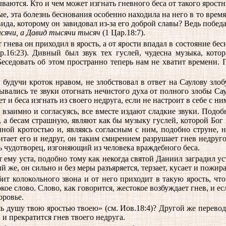
ываются. Кто и чем может изгнать гневного беса от такого ярост
ые, эта болезнь беснования особенно находила на него в то время
авида, которому он завидовал из-за его доброй славы? Ведь по
сячи, а Давид тысячи тысяч
(1 Цар.18:7).
т гнева он приходил в ярость, а от ярости впадал в состояние бе
р.16:23). Дивный был звук тех гуслей, чудесна музыка, котор
еседовать об этом пространно теперь нам не хватит времени. 
 будучи кроток нравом, не злобствовал в ответ на Саулову зло
ывались те звуки отогнать нечистого духа от полного злобы Са
т и беса изгнать из своего недруга, если не настроит в себе с ни
й взаимно и согласуясь, все вместе издают сладкие звуки. Подо
а бесам страшную, являют как бы музыку гуслей, которой Бог 
ной кротостью и, являясь согласным с ним, подобно струне, 
тает его и недруг, он таким смирением разрушает гнев недруго
ть чудотворец, изгоняющий из человека враждебного беса.
 ему уста, подобно тому как некогда святой Даниил заградил ус
же, он сильно и без меры разъяряется, терзает, кусает и пожира
ит колокольного звона и от него приходит в такую ярость, что,
кое слово. Слово, как говорится, жестокое возбуждает гнев, и 
оровье.
 душу твою яростью твоею» (см. Иов.18:4)? Другой же перевод 
 и прекратится гнев твоего недруга.