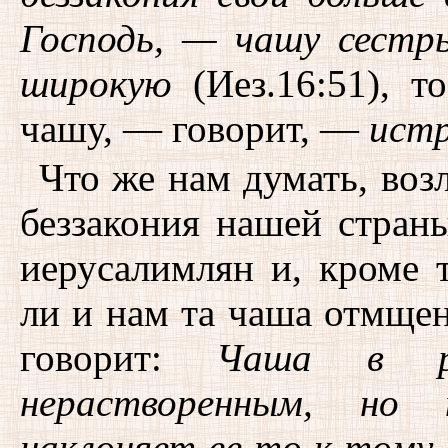
Господь, — чашу сестр
широкую
(Иез.16:51), т
чашу, — говорит, —
истр
Что же нам думать, воз
беззакония нашей страны
иерусалимлян и, кроме т
ли и нам та чаша отмщен
говорит:
Чаша в ру
нерастворенным, но 
наклоняет ее то к тому,