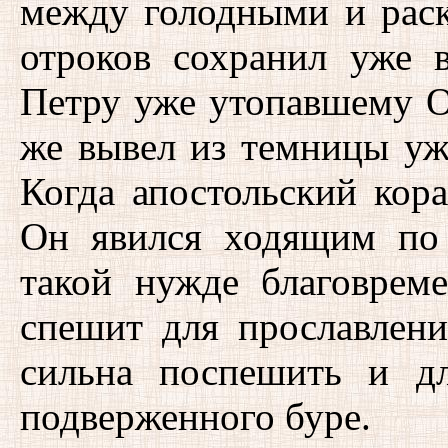
между голодными и рас
отроков сохранил уже 
Петру уже утопавшему О
же вывел из темницы уж
Когда апостольский кор
Он явился ходящим по
такой нужде благовре
спешит для прославлени
сильна поспешить и дл
подверженного буре.