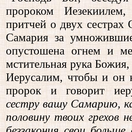
пророком Иезекиилем
притчей о двух сестрах 
Самария за умножившие
опустошена огнем и ме
мстительная рука Божия,
Иерусалим, чтобы и он 
пророк и говорит ие
сестру вашу Самарию, к
половину твоих грехов 
беззакония свои больше