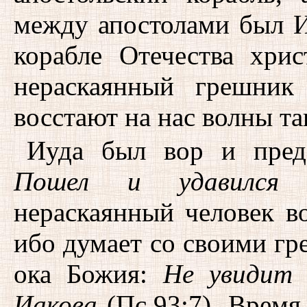
между апостолами был И
корабле Отечества хрис
нераскаянный грешник
восстают на нас волны та
Иуда был вор и преда
Пошел и удавился
(
нераскаянный человек в
ибо думает со своими гр
ока Божия:
Не увидит 
Иакова
(Пс.93:7). Время