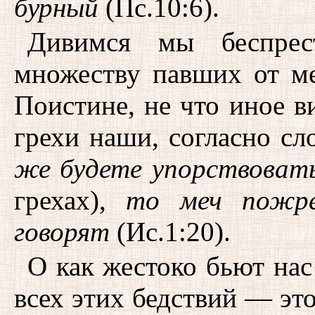
бурный
(Пс.10:6).
Дивимся мы беспрес
множеству павших от ме
Поистине, не что иное ви
грехи наши, согласно сл
же будете упорствоват
грехах),
то меч пожре
говорят
(Ис.1:20).
О как жестоко бьют на
всех этих бедствий — это