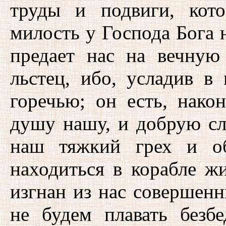
труды и подвиги, кот
милость у Господа Бога н
предает нас на вечную
льстец, ибо, усладив в
горечью; он есть, нако
душу нашу, и добрую сла
наш тяжкий грех и об
находиться в корабле ж
изгнан из нас совершен
не будем плавать безб