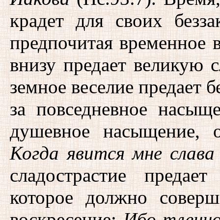
крадет для своих безза
предпочитая временное в
внизу предает великую с
земное веселие предает 
за повседневное насыще
душевное насыщение, о
Когда явится мне слава
сладострастие предает
которое должно совер
воскресение:
Ибо тленно