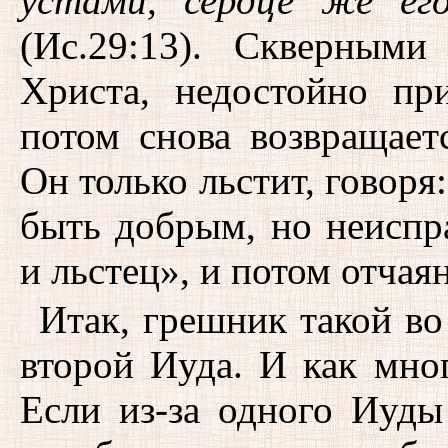
устами, сердце же ег
(Ис.29:13). Скверным
Христа, недостойно пр
потом снова возвращает
Он только льстит, говоря
быть добрым, но неиспр
и льстец», и потом отчая
Итак, грешник такой во
второй Иуда. И как мно
Если из-за одного Иуды