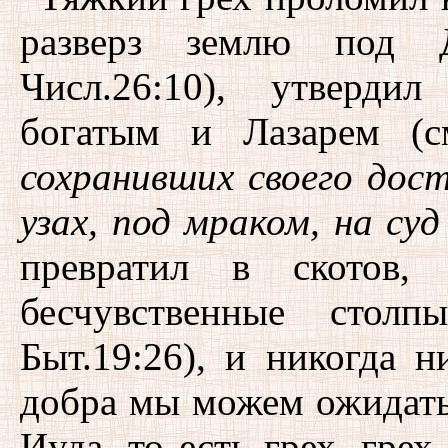
разверз землю под 
Числ.26:10), утверди
богатым и Лазарем (с
сохранивших своего дос
узах, под мраком, на суд
превратил в скотов,
бесчувственные стол
Быт.19:26), и никогда 
добра мы можем ожидать
Иуда, то есть грех, гре