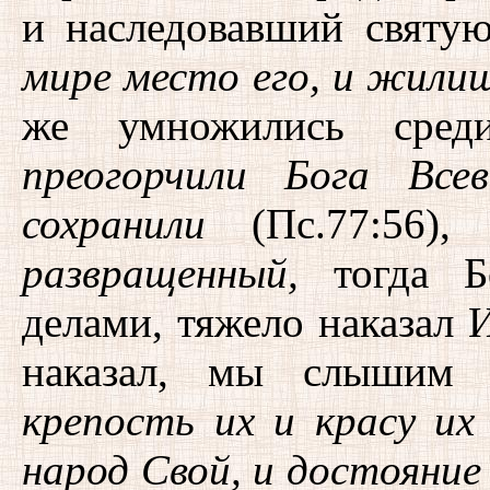
и наследовавший святу
мире место его, и жилищ
же умножились сред
преогорчили Бога Все
сохранили
(Пс.77:56),
развращенный,
тогда Бо
делами, тяжело наказал 
наказал, мы слышим
крепость их и красу их 
народ Свой, и достояние