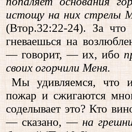
попаляет основания го
истощу на них стрелы 
(Втор.32:22-24). За чт
гневаешься на возлюбле
— говорит, — их, ибо
п
своих огорчили Меня.
Мы удивляемся, что и
пожар и сжигаются мно
соделывает это? Кто ви
— сказано, —
на грешни