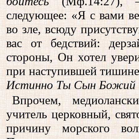
бойтесь
(Мф.14:27),
следующее: «Я с вами вез
во зле, всюду присутств
вас от бедствий: дерз
стороны, Он хотел увер
при наступившей тишине
Истинно Ты Сын Божий
Впрочем, медиоланс
учитель церковный, свя
причину морского вол