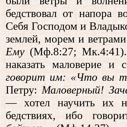
были ветры и волнени
бедствовал от напора в
Себя Господом и Владык
землей, морем и ветрам
Ему
(Мф.8:27; Мк.4:41)
наказать маловерие и 
говорит им: «Что вы т
Петру:
Маловерный! Зач
— хотел научить их н
бедствиях, ибо говор