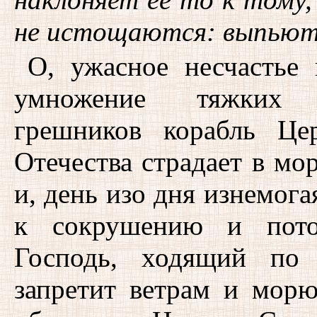
не истощаются: выпьют 
О, ужасное несчастье
умножение тяжких б
грешников корабль Це
Отечества страдает в мор
и, день изо дня изнемога
к сокрушению и пото
Господь, ходящий по
запретит ветрам и мор