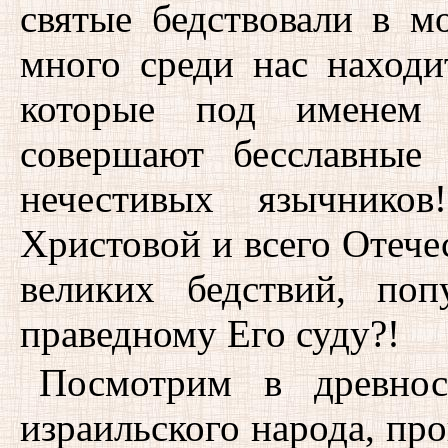
святые бедствовали в м
много среди нас находи
которые под именем п
совершают бесславные 
нечестивых язычнико
Христовой и всего Отече
великих бедствий, по
праведному Его суду?!
Посмотрим в древнос
израильского народа, п