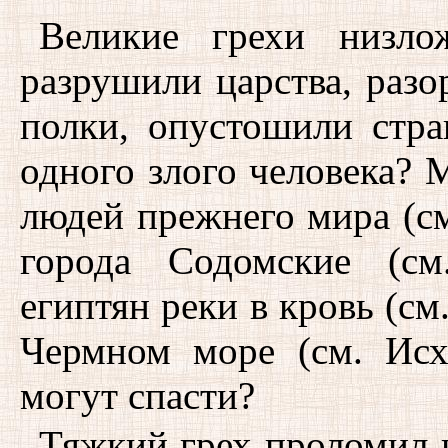
Великие грехи низло
разрушили царства, разо
полки, опустошили стр
одного злого человека? 
людей прежнего мира (см.
города Содомские (см
египтян реки в кровь (см.
Чермном море (см. Исх
могут спасти?
Тяжкий грех проломил 