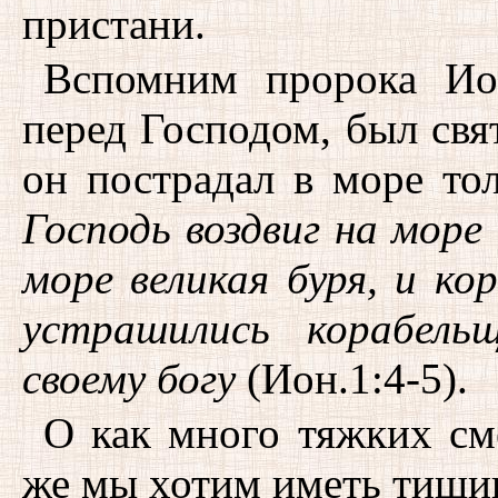
пристани.
Вспомним пророка Ио
перед Господом, был свят
он пострадал в море то
Господь воздвиг на море 
море великая буря, и ко
устрашились корабель
своему богу
(Ион.1:4-5).
О как много тяжких см
же мы хотим иметь тиши