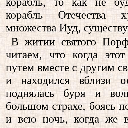
корабль, то как не бу
корабль Отечества хр
множества Иуд, существ
В житии святого Порф
читаем, что когда это
путем вместе с другим 
и находился вблизи о
поднялась буря и вол
большом страхе, боясь п
и всю ночь, когда же в