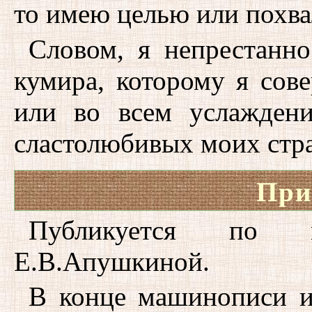
то имею целью или похва
Словом, я непрестанно
кумира, которому я сов
или во всем услажден
сластолюбивых моих стра
При
Публикуется по 
Е.В.Апушкиной.
В конце машинописи им