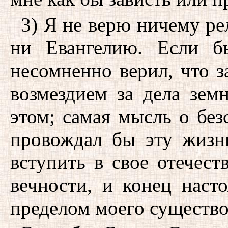
3) Я не верю ничему р
ни Евангелию. Если б
несомненно верил, что з
возмездием за дела зем
этом; самая мысль о без
провождал бы эту жизн
вступить в свое отечест
вечности, и конец нас
пределом моего существо