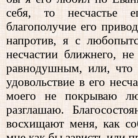
себя, то несчастье 
благополучие его привод
напротив, я с любопыт
несчастии ближнего, н
равнодушным, или, что
удовольствие в его несч
моего не покрываю лю
разглашаю. Благосостоя
восхищают меня, как со
мне как бы зависть или п