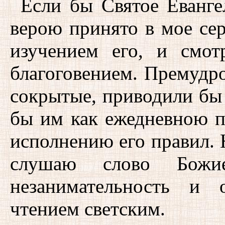
Если бы Святое Еванге
верою принято в мое сер
изучением его, и смо
благоговением. Премудро
сокрытые, приводили бы 
бы им как ежедневною п
исполнению его правил. 
слушаю слово Божие
незанимательность и 
чтением светским.