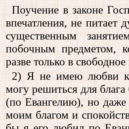
Поучение в законе Гос
впечатления, не питает 
существенным занятие
побочным предметом, к
разве только в свободное 
2) Я не имею любви к
могу решиться для благ
(по Евангелию), но даже
моим благом и спокойств
бы я его любил по Еванг